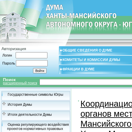
Авторизация
ОБЩИЕ СВЕДЕНИЯ О ДУМЕ
Логин
КОМИТЕТЫ И КОМИССИИ ДУМЫ
Пароль
ФРАКЦИИ В ДУМЕ
Поиск
расширенный поиск
Государственные символы Югры
Координацио
История Думы
органов мес
Итоги деятельности Думы
Мансийского
Оценка регулирующего воздействия
проектов нормативных правовых