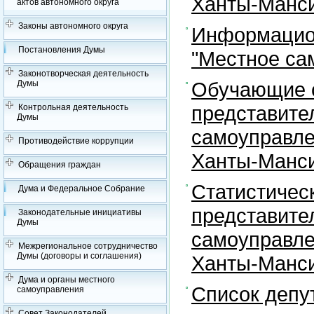
Ханты-Манси
актов автономного округа
Законы автономного округа
Информацион
Постановления Думы
"Местное са
Законотворческая деятельность
Обучающие с
Думы
представите
Контрольная деятельность
Думы
самоуправле
Противодействие коррупции
Ханты-Манси
Обращения граждан
Статистичес
Дума и Федеральное Собрание
представите
Законодательные инициативы
Думы
самоуправле
Межрегиональное сотрудничество
Думы (договоры и соглашения)
Ханты-Манси
Дума и органы местного
Список депу
самоуправления
Совет Законодателей