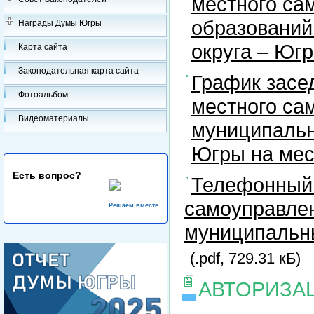
местного са
образований
Награды Думы Югры
округа – Юг
Карта сайта
Законодательная карта сайта
График засе
Фотоальбом
местного са
Видеоматериалы
муниципальн
Югры на ме
Есть вопрос?
Телефонный 
самоуправлен
Решаем вместе
муниципальны
(.pdf, 729.31 кБ)
АВТОРИЗА