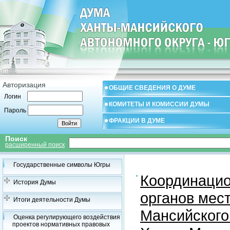
Авторизация
ОБЩИЕ СВЕДЕНИЯ О ДУМЕ
Логин
КОМИТЕТЫ И КОМИССИИ ДУМЫ
Пароль
ФРАКЦИИ В ДУМЕ
Поиск
расширенный поиск
Государственные символы Югры
Координацио
История Думы
органов мес
Итоги деятельности Думы
Мансийского
Оценка регулирующего воздействия
проектов нормативных правовых