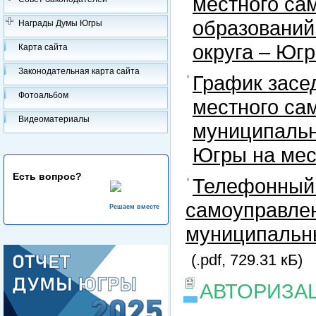
местного са
образований
Награды Думы Югры
округа – Юг
Карта сайта
Законодательная карта сайта
График засе
Фотоальбом
местного са
Видеоматериалы
муниципальн
Югры на ме
Есть вопрос?
Телефонный 
самоуправлен
Решаем вместе
муниципальны
(.pdf, 729.31 кБ)
АВТОРИЗА