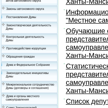
Ханты-Манси
актов автономного округа
Законы автономного округа
Информацион
Постановления Думы
"Местное са
Законотворческая деятельность
Обучающие с
Думы
представите
Контрольная деятельность
Думы
самоуправле
Противодействие коррупции
Ханты-Манси
Обращения граждан
Статистичес
Дума и Федеральное Собрание
представите
Законодательные инициативы
Думы
самоуправле
Межрегиональное сотрудничество
Думы (договоры и соглашения)
Ханты-Манси
Дума и органы местного
Список депу
самоуправления
Совет Законодателей