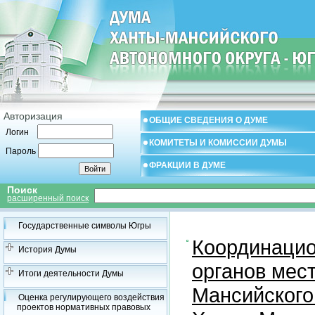
Авторизация
ОБЩИЕ СВЕДЕНИЯ О ДУМЕ
Логин
КОМИТЕТЫ И КОМИССИИ ДУМЫ
Пароль
ФРАКЦИИ В ДУМЕ
Поиск
расширенный поиск
Государственные символы Югры
Координацио
История Думы
органов мес
Итоги деятельности Думы
Мансийского
Оценка регулирующего воздействия
проектов нормативных правовых