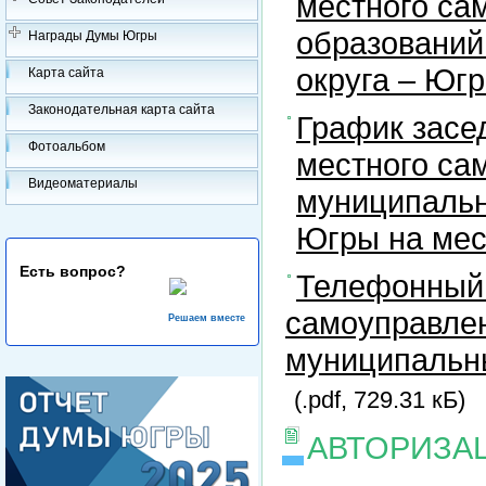
местного са
образований
Награды Думы Югры
округа – Юг
Карта сайта
Законодательная карта сайта
График засе
Фотоальбом
местного са
Видеоматериалы
муниципальн
Югры на ме
Есть вопрос?
Телефонный 
самоуправлен
Решаем вместе
муниципальны
(.pdf, 729.31 кБ)
АВТОРИЗА