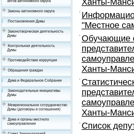
Ханты-Манси
актов автономного округа
Законы автономного округа
Информацион
Постановления Думы
"Местное са
Законотворческая деятельность
Обучающие с
Думы
представите
Контрольная деятельность
Думы
самоуправле
Противодействие коррупции
Ханты-Манси
Обращения граждан
Статистичес
Дума и Федеральное Собрание
представите
Законодательные инициативы
Думы
самоуправле
Межрегиональное сотрудничество
Думы (договоры и соглашения)
Ханты-Манси
Дума и органы местного
Список депу
самоуправления
Совет Законодателей