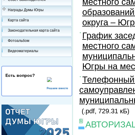
местного са
образований
Награды Думы Югры
округа – Юг
Карта сайта
Законодательная карта сайта
График засе
Фотоальбом
местного са
Видеоматериалы
муниципальн
Югры на ме
Есть вопрос?
Телефонный 
самоуправлен
Решаем вместе
муниципальны
(.pdf, 729.31 кБ)
АВТОРИЗА