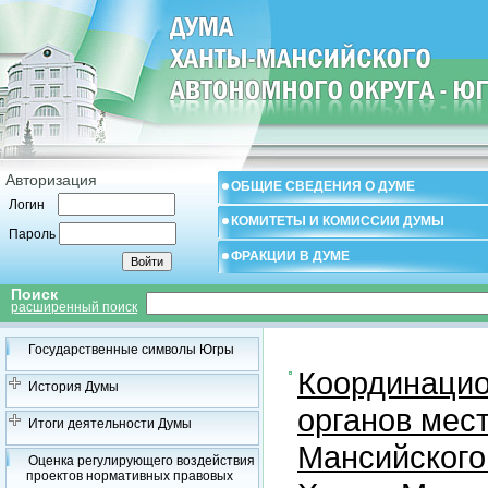
Авторизация
ОБЩИЕ СВЕДЕНИЯ О ДУМЕ
Логин
КОМИТЕТЫ И КОМИССИИ ДУМЫ
Пароль
ФРАКЦИИ В ДУМЕ
Поиск
расширенный поиск
Государственные символы Югры
Координацио
История Думы
органов мес
Итоги деятельности Думы
Мансийского
Оценка регулирующего воздействия
проектов нормативных правовых