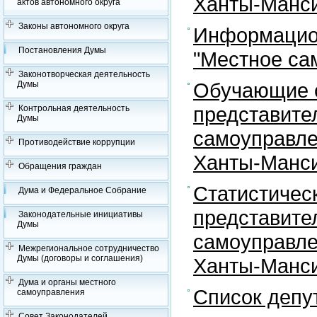
Ханты-Манси
актов автономного округа
Законы автономного округа
Информацион
Постановления Думы
"Местное са
Законотворческая деятельность
Обучающие с
Думы
представите
Контрольная деятельность
Думы
самоуправле
Противодействие коррупции
Ханты-Манси
Обращения граждан
Статистичес
Дума и Федеральное Собрание
представите
Законодательные инициативы
Думы
самоуправле
Межрегиональное сотрудничество
Думы (договоры и соглашения)
Ханты-Манси
Дума и органы местного
Список депу
самоуправления
Совет Законодателей