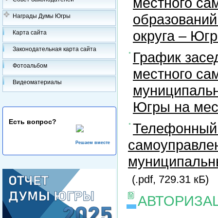
местного са
образований
Награды Думы Югры
округа – Юг
Карта сайта
Законодательная карта сайта
График засе
Фотоальбом
местного са
Видеоматериалы
муниципальн
Югры на ме
Есть вопрос?
Телефонный 
самоуправлен
Решаем вместе
муниципальны
(.pdf, 729.31 кБ)
АВТОРИЗА