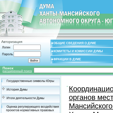
Авторизация
ОБЩИЕ СВЕДЕНИЯ О ДУМЕ
Логин
КОМИТЕТЫ И КОМИССИИ ДУМЫ
Пароль
ФРАКЦИИ В ДУМЕ
Поиск
расширенный поиск
Государственные символы Югры
Координацио
История Думы
органов мес
Итоги деятельности Думы
Мансийского
Оценка регулирующего воздействия
проектов нормативных правовых