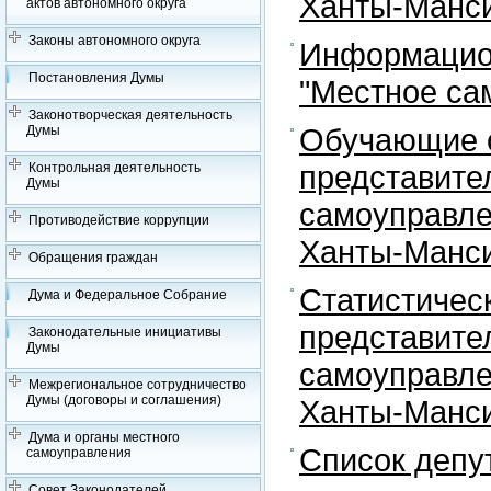
Ханты-Манси
актов автономного округа
Законы автономного округа
Информацион
Постановления Думы
"Местное са
Законотворческая деятельность
Обучающие с
Думы
представите
Контрольная деятельность
Думы
самоуправле
Противодействие коррупции
Ханты-Манси
Обращения граждан
Статистичес
Дума и Федеральное Собрание
представите
Законодательные инициативы
Думы
самоуправле
Межрегиональное сотрудничество
Думы (договоры и соглашения)
Ханты-Манси
Дума и органы местного
Список депу
самоуправления
Совет Законодателей