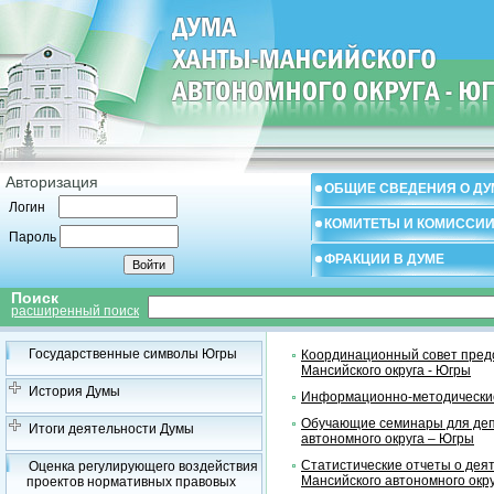
Авторизация
ОБЩИЕ СВЕДЕНИЯ О ДУ
Логин
КОМИТЕТЫ И КОМИССИ
Пароль
ФРАКЦИИ В ДУМЕ
Поиск
расширенный поиск
Государственные символы Югры
Координационный совет предс
Мансийского округа - Югры
История Думы
Информационно-методические
Обучающие семинары для деп
Итоги деятельности Думы
автономного округа – Югры
Статистические отчеты о дея
Оценка регулирующего воздействия
Мансийского автономного окр
проектов нормативных правовых