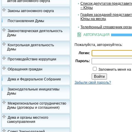
актов автономного округа
Список депутатов представит
– Югры
Законы автономного округа
График заседаний представит
Югры на месяц
Постановления Думы
Телефонный справочник орган
Законотворческая деятельность
АВТОРИЗАЦИЯ
Думы
Пожалуйста, авторизуйтесь:
Контрольная деятельность
Думы
Логин:
Противодействие коррупции
Пароль:
Обращения граждан
Запомнить меня на
Дума и Федеральное Собрание
Забыли свой пароль?
Законодательные инициативы
Думы
Межрегиональное сотрудничество
Думы (договоры и соглашения)
Дума и органы местного
самоуправления
Совет Законодателей