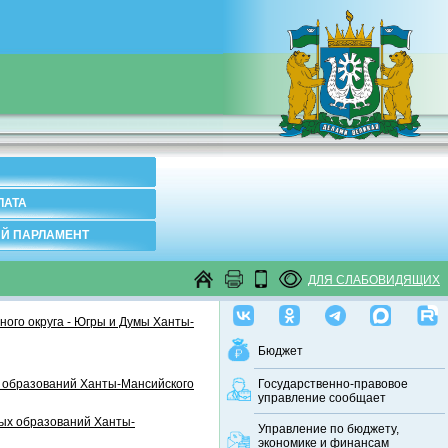
ЛАТА
Й ПАРЛАМЕНТ
ДЛЯ СЛАБОВИДЯЩИХ
ого округа - Югры и Думы Ханты-
Бюджет
 образований Ханты-Мансийского
Государственно-правовое
управление сообщает
ных образований Ханты-
Управление по бюджету,
экономике и финансам