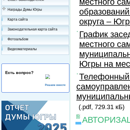
местного са
образований
Награды Думы Югры
округа – Юг
Карта сайта
Законодательная карта сайта
График засе
Фотоальбом
местного са
Видеоматериалы
муниципальн
Югры на ме
Есть вопрос?
Телефонный 
самоуправлен
Решаем вместе
муниципальны
(.pdf, 729.31 кБ)
АВТОРИЗА