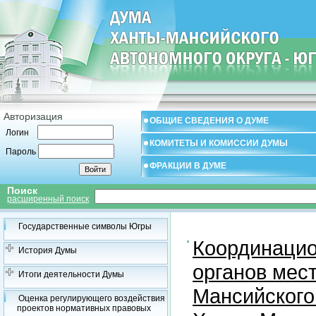
Авторизация
ОБЩИЕ СВЕДЕНИЯ О ДУМЕ
Логин
КОМИТЕТЫ И КОМИССИИ ДУМЫ
Пароль
ФРАКЦИИ В ДУМЕ
Поиск
расширенный поиск
Государственные символы Югры
Координацио
История Думы
органов мес
Итоги деятельности Думы
Мансийского
Оценка регулирующего воздействия
проектов нормативных правовых