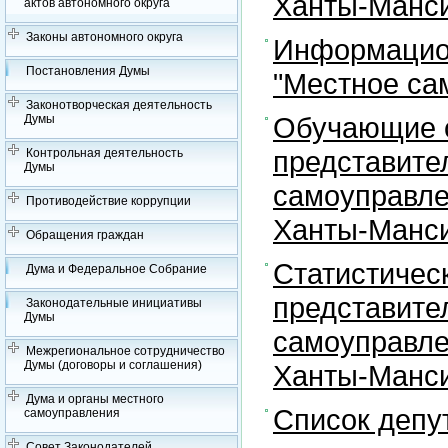
Ханты-Манси
актов автономного округа
Законы автономного округа
Информацион
Постановления Думы
"Местное са
Законотворческая деятельность
Обучающие с
Думы
представите
Контрольная деятельность
Думы
самоуправле
Противодействие коррупции
Ханты-Манси
Обращения граждан
Статистичес
Дума и Федеральное Собрание
представите
Законодательные инициативы
Думы
самоуправле
Межрегиональное сотрудничество
Думы (договоры и соглашения)
Ханты-Манси
Дума и органы местного
Список депу
самоуправления
Совет Законодателей