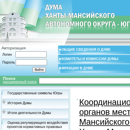
Авторизация
ОБЩИЕ СВЕДЕНИЯ О ДУМЕ
Логин
КОМИТЕТЫ И КОМИССИИ ДУМЫ
Пароль
ФРАКЦИИ В ДУМЕ
Поиск
расширенный поиск
Государственные символы Югры
Координацио
История Думы
органов мес
Итоги деятельности Думы
Мансийского
Оценка регулирующего воздействия
проектов нормативных правовых