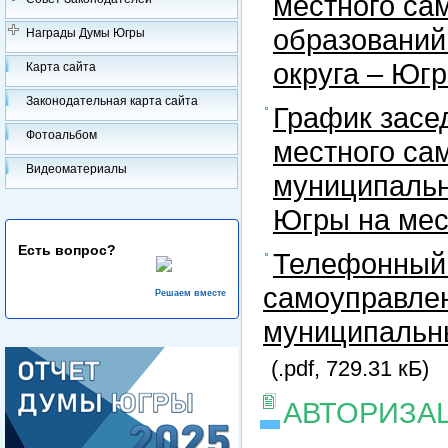
местного са
образований
Награды Думы Югры
округа – Юг
Карта сайта
Законодательная карта сайта
График засе
Фотоальбом
местного са
Видеоматериалы
муниципальн
Югры на ме
Есть вопрос?
Телефонный 
самоуправлен
Решаем вместе
муниципальны
(.pdf, 729.31 кБ)
АВТОРИЗА