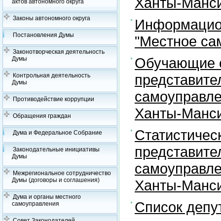
Ханты-Манси
актов автономного округа
Законы автономного округа
Информацион
Постановления Думы
"Местное са
Законотворческая деятельность
Обучающие с
Думы
представите
Контрольная деятельность
Думы
самоуправле
Противодействие коррупции
Ханты-Манси
Обращения граждан
Статистичес
Дума и Федеральное Собрание
представите
Законодательные инициативы
Думы
самоуправле
Межрегиональное сотрудничество
Думы (договоры и соглашения)
Ханты-Манси
Дума и органы местного
Список депу
самоуправления
Совет Законодателей