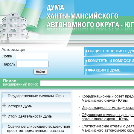
Авторизация
ОБЩИЕ СВЕДЕНИЯ О ДУ
Логин
КОМИТЕТЫ И КОМИССИ
Пароль
ФРАКЦИИ В ДУМЕ
Поиск
расширенный поиск
Государственные символы Югры
Координационный совет предс
Мансийского округа - Югры
История Думы
Информационно-методические
Обучающие семинары для деп
Итоги деятельности Думы
автономного округа – Югры
Статистические отчеты о дея
Оценка регулирующего воздействия
Мансийского автономного окр
проектов нормативных правовых