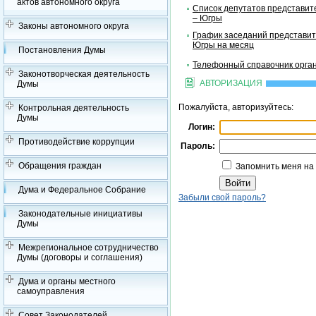
актов автономного округа
Список депутатов представит
– Югры
Законы автономного округа
График заседаний представит
Югры на месяц
Постановления Думы
Телефонный справочник орган
Законотворческая деятельность
АВТОРИЗАЦИЯ
Думы
Пожалуйста, авторизуйтесь:
Контрольная деятельность
Думы
Логин:
Противодействие коррупции
Пароль:
Обращения граждан
Запомнить меня на
Дума и Федеральное Собрание
Забыли свой пароль?
Законодательные инициативы
Думы
Межрегиональное сотрудничество
Думы (договоры и соглашения)
Дума и органы местного
самоуправления
Совет Законодателей