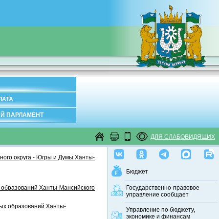
ЛАТА
Й ПАРЛАМЕНТ
ДЛЯ СЛАБОВИДЯЩИХ
ого округа - Югры и Думы Ханты-
Бюджет
 образований Ханты-Мансийского
Государственно-правовое
управление сообщает
ных образований Ханты-
Управление по бюджету,
экономике и финансам