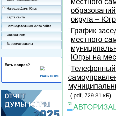
местного са
образований
Награды Думы Югры
округа – Юг
Карта сайта
Законодательная карта сайта
График засе
Фотоальбом
местного са
Видеоматериалы
муниципальн
Югры на ме
Есть вопрос?
Телефонный 
самоуправлен
Решаем вместе
муниципальны
(.pdf, 729.31 кБ)
АВТОРИЗА