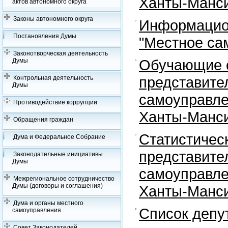
Ханты-Манси
актов автономного округа
Законы автономного округа
Информацион
Постановления Думы
"Местное са
Законотворческая деятельность
Обучающие с
Думы
представите
Контрольная деятельность
Думы
самоуправле
Противодействие коррупции
Ханты-Манси
Обращения граждан
Статистичес
Дума и Федеральное Собрание
представите
Законодательные инициативы
Думы
самоуправле
Межрегиональное сотрудничество
Думы (договоры и соглашения)
Ханты-Манси
Дума и органы местного
Список депу
самоуправления
Совет Законодателей