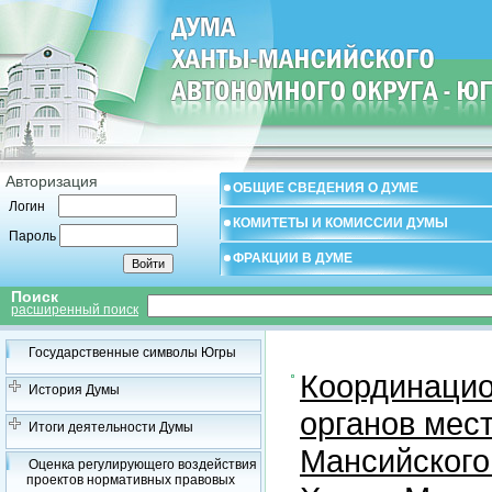
Авторизация
ОБЩИЕ СВЕДЕНИЯ О ДУМЕ
Логин
КОМИТЕТЫ И КОМИССИИ ДУМЫ
Пароль
ФРАКЦИИ В ДУМЕ
Поиск
расширенный поиск
Государственные символы Югры
Координацио
История Думы
органов мес
Итоги деятельности Думы
Мансийского
Оценка регулирующего воздействия
проектов нормативных правовых