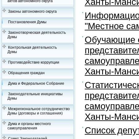
Ханты-Манси
актов автономного округа
Законы автономного округа
Информацион
Постановления Думы
"Местное са
Законотворческая деятельность
Обучающие с
Думы
представите
Контрольная деятельность
Думы
самоуправле
Противодействие коррупции
Ханты-Манси
Обращения граждан
Статистичес
Дума и Федеральное Собрание
представите
Законодательные инициативы
Думы
самоуправле
Межрегиональное сотрудничество
Думы (договоры и соглашения)
Ханты-Манси
Дума и органы местного
Список депу
самоуправления
Совет Законодателей