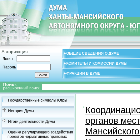
Авторизация
ОБЩИЕ СВЕДЕНИЯ О ДУМЕ
Логин
КОМИТЕТЫ И КОМИССИИ ДУМЫ
Пароль
ФРАКЦИИ В ДУМЕ
Поиск
расширенный поиск
Государственные символы Югры
Координацио
История Думы
органов мес
Итоги деятельности Думы
Мансийского
Оценка регулирующего воздействия
проектов нормативных правовых