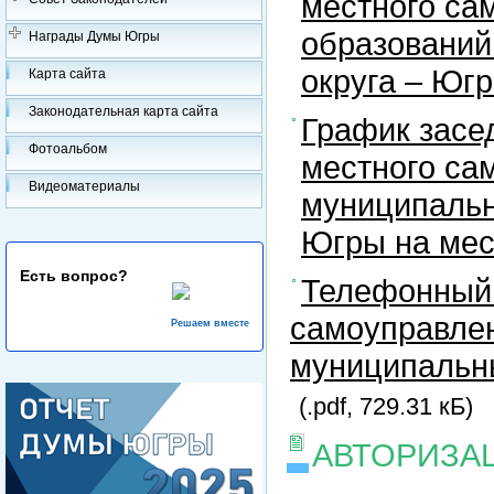
местного са
образований
Награды Думы Югры
округа – Юг
Карта сайта
Законодательная карта сайта
График засе
Фотоальбом
местного са
Видеоматериалы
муниципальн
Югры на ме
Есть вопрос?
Телефонный 
самоуправлен
Решаем вместе
муниципальны
(.pdf, 729.31 кБ)
АВТОРИЗА