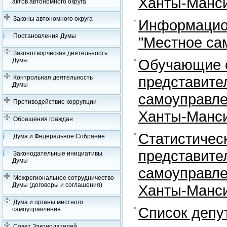
Ханты-Манси
актов автономного округа
Законы автономного округа
Информацион
Постановления Думы
"Местное са
Законотворческая деятельность
Обучающие с
Думы
представите
Контрольная деятельность
Думы
самоуправле
Противодействие коррупции
Ханты-Манси
Обращения граждан
Статистичес
Дума и Федеральное Собрание
представите
Законодательные инициативы
Думы
самоуправле
Межрегиональное сотрудничество
Думы (договоры и соглашения)
Ханты-Манси
Дума и органы местного
Список депу
самоуправления
Совет Законодателей