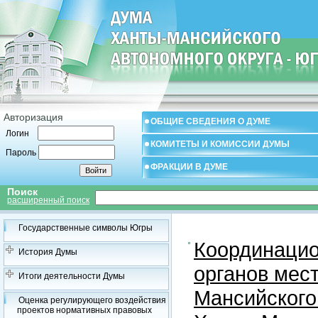
Авторизация
ОБЩИЕ СВЕДЕНИЯ О ДУМЕ
Логин
КОМИТЕТЫ И КОМИССИИ ДУМЫ
Пароль
ФРАКЦИИ В ДУМЕ
Поиск
расширенный поиск
Государственные символы Югры
Координацио
История Думы
органов мес
Итоги деятельности Думы
Мансийского
Оценка регулирующего воздействия
проектов нормативных правовых