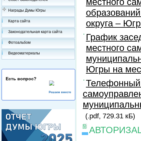
местного са
образований
Награды Думы Югры
округа – Юг
Карта сайта
Законодательная карта сайта
График засе
Фотоальбом
местного са
Видеоматериалы
муниципальн
Югры на ме
Есть вопрос?
Телефонный 
самоуправлен
Решаем вместе
муниципальны
(.pdf, 729.31 кБ)
АВТОРИЗА