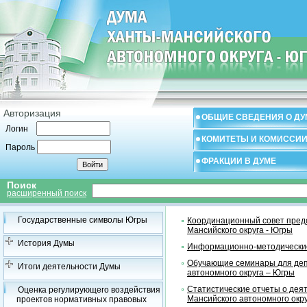
Авторизация
ОБЩИЕ СВЕДЕНИЯ О ДУ
Логин
КОМИТЕТЫ И КОМИССИ
Пароль
ФРАКЦИИ В ДУМЕ
Поиск
расширенный поиск
Государственные символы Югры
Координационный совет предс
Мансийского округа - Югры
История Думы
Информационно-методические
Обучающие семинары для деп
Итоги деятельности Думы
автономного округа – Югры
Статистические отчеты о дея
Оценка регулирующего воздействия
Мансийского автономного окр
проектов нормативных правовых