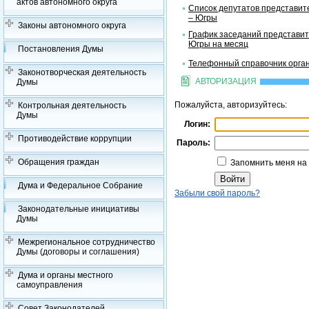
актов автономного округа
Список депутатов представит
– Югры
Законы автономного округа
График заседаний представит
Югры на месяц
Постановления Думы
Телефонный справочник орган
Законотворческая деятельность
АВТОРИЗАЦИЯ
Думы
Пожалуйста, авторизуйтесь:
Контрольная деятельность
Думы
Логин:
Противодействие коррупции
Пароль:
Обращения граждан
Запомнить меня на
Дума и Федеральное Собрание
Забыли свой пароль?
Законодательные инициативы
Думы
Межрегиональное сотрудничество
Думы (договоры и соглашения)
Дума и органы местного
самоуправления
Совет Законодателей