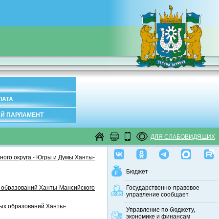
ЛАТА
Й ПАРЛАМЕНТ
ДЛЯ СЛАБОВИДЯЩИХ
ого округа - Югры и Думы Ханты-
Бюджет
 образований Ханты-Мансийского
Государственно-правовое
управление сообщает
ных образований Ханты-
Управление по бюджету,
экономике и финансам