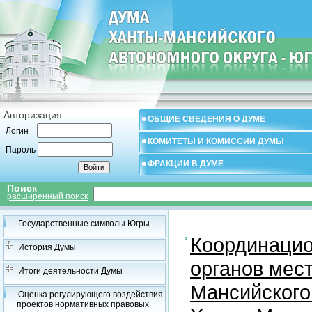
Авторизация
ОБЩИЕ СВЕДЕНИЯ О ДУМЕ
Логин
КОМИТЕТЫ И КОМИССИИ ДУМЫ
Пароль
ФРАКЦИИ В ДУМЕ
Поиск
расширенный поиск
Государственные символы Югры
Координацио
История Думы
органов мес
Итоги деятельности Думы
Мансийского
Оценка регулирующего воздействия
проектов нормативных правовых