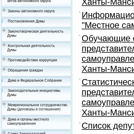
Ханты-Манси
актов автономного округа
Законы автономного округа
Информацион
Постановления Думы
"Местное са
Законотворческая деятельность
Обучающие с
Думы
представите
Контрольная деятельность
Думы
самоуправле
Противодействие коррупции
Ханты-Манси
Обращения граждан
Статистичес
Дума и Федеральное Собрание
представите
Законодательные инициативы
Думы
самоуправле
Межрегиональное сотрудничество
Думы (договоры и соглашения)
Ханты-Манси
Дума и органы местного
Список депу
самоуправления
Совет Законодателей