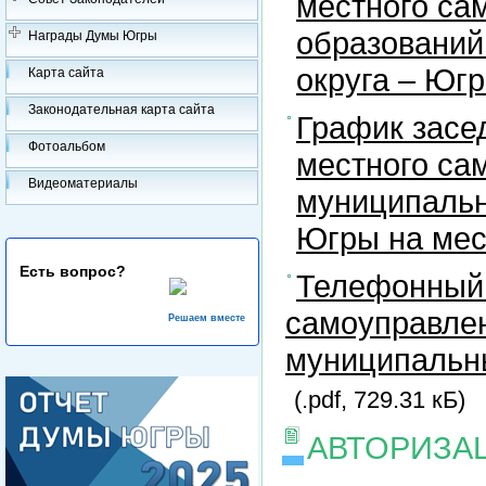
местного са
образований
Награды Думы Югры
округа – Юг
Карта сайта
Законодательная карта сайта
График засе
Фотоальбом
местного са
Видеоматериалы
муниципальн
Югры на ме
Есть вопрос?
Телефонный 
самоуправлен
Решаем вместе
муниципальны
(.pdf, 729.31 кБ)
АВТОРИЗА