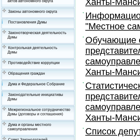
Ханты-Манси
актов автономного округа
Законы автономного округа
Информацион
Постановления Думы
"Местное са
Законотворческая деятельность
Обучающие с
Думы
представите
Контрольная деятельность
Думы
самоуправле
Противодействие коррупции
Ханты-Манси
Обращения граждан
Статистичес
Дума и Федеральное Собрание
представите
Законодательные инициативы
Думы
самоуправле
Межрегиональное сотрудничество
Думы (договоры и соглашения)
Ханты-Манси
Дума и органы местного
Список депу
самоуправления
Совет Законодателей