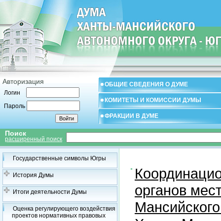
Авторизация
ОБЩИЕ СВЕДЕНИЯ О ДУМЕ
Логин
КОМИТЕТЫ И КОМИССИИ ДУМЫ
Пароль
ФРАКЦИИ В ДУМЕ
Поиск
расширенный поиск
Государственные символы Югры
Координацио
История Думы
органов мес
Итоги деятельности Думы
Мансийского
Оценка регулирующего воздействия
проектов нормативных правовых