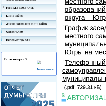
местного са
образований
Награды Думы Югры
округа – Юг
Карта сайта
Законодательная карта сайта
График засе
Фотоальбом
местного са
Видеоматериалы
муниципальн
Югры на ме
Есть вопрос?
Телефонный 
самоуправлен
Решаем вместе
муниципальны
(.pdf, 729.31 кБ)
АВТОРИЗА