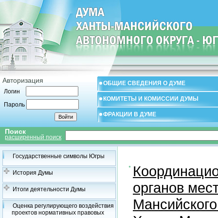
Авторизация
ОБЩИЕ СВЕДЕНИЯ О ДУМЕ
Логин
КОМИТЕТЫ И КОМИССИИ ДУМЫ
Пароль
ФРАКЦИИ В ДУМЕ
Поиск
расширенный поиск
Государственные символы Югры
Координацио
История Думы
органов мес
Итоги деятельности Думы
Мансийского
Оценка регулирующего воздействия
проектов нормативных правовых