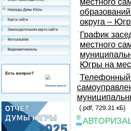
местного са
образований
Награды Думы Югры
округа – Юг
Карта сайта
Законодательная карта сайта
График засе
Фотоальбом
местного са
Видеоматериалы
муниципальн
Югры на ме
Есть вопрос?
Телефонный 
самоуправлен
Решаем вместе
муниципальны
(.pdf, 729.31 кБ)
АВТОРИЗА