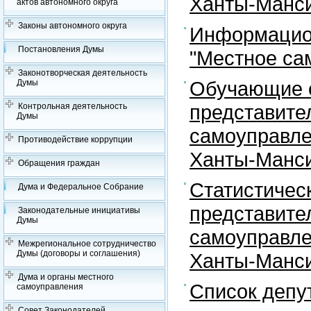
Ханты-Манси
актов автономного округа
Законы автономного округа
Информацион
Постановления Думы
"Местное са
Законотворческая деятельность
Обучающие с
Думы
представите
Контрольная деятельность
Думы
самоуправле
Противодействие коррупции
Ханты-Манси
Обращения граждан
Статистичес
Дума и Федеральное Собрание
представите
Законодательные инициативы
Думы
самоуправле
Межрегиональное сотрудничество
Думы (договоры и соглашения)
Ханты-Манси
Дума и органы местного
Список депу
самоуправления
Совет Законодателей