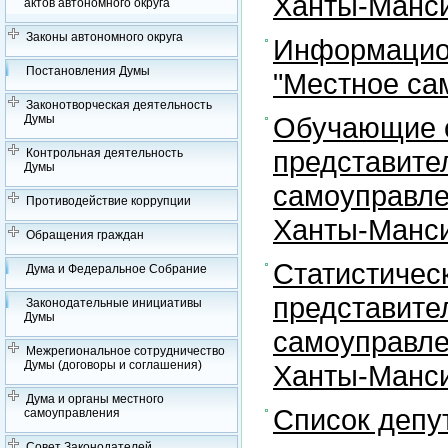
Ханты-Манси
актов автономного округа
Законы автономного округа
Информацион
Постановления Думы
"Местное са
Законотворческая деятельность
Обучающие с
Думы
представите
Контрольная деятельность
Думы
самоуправле
Противодействие коррупции
Ханты-Манси
Обращения граждан
Статистичес
Дума и Федеральное Собрание
представите
Законодательные инициативы
Думы
самоуправле
Межрегиональное сотрудничество
Думы (договоры и соглашения)
Ханты-Манси
Дума и органы местного
Список депу
самоуправления
Совет Законодателей