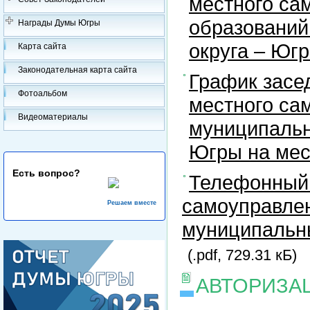
местного са
образований
Награды Думы Югры
округа – Юг
Карта сайта
Законодательная карта сайта
График засе
Фотоальбом
местного са
Видеоматериалы
муниципальн
Югры на ме
Есть вопрос?
Телефонный 
самоуправлен
Решаем вместе
муниципальны
(.pdf, 729.31 кБ)
АВТОРИЗА