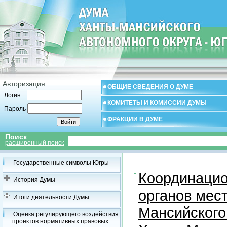
Авторизация
ОБЩИЕ СВЕДЕНИЯ О ДУМЕ
Логин
КОМИТЕТЫ И КОМИССИИ ДУМЫ
Пароль
ФРАКЦИИ В ДУМЕ
Поиск
расширенный поиск
Государственные символы Югры
Координацио
История Думы
органов мес
Итоги деятельности Думы
Мансийского
Оценка регулирующего воздействия
проектов нормативных правовых