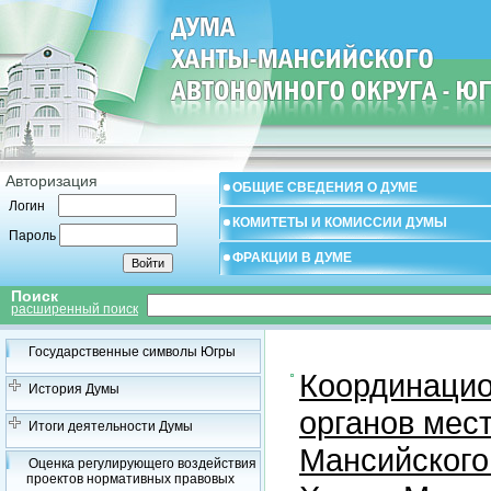
Авторизация
ОБЩИЕ СВЕДЕНИЯ О ДУМЕ
Логин
КОМИТЕТЫ И КОМИССИИ ДУМЫ
Пароль
ФРАКЦИИ В ДУМЕ
Поиск
расширенный поиск
Государственные символы Югры
Координацио
История Думы
органов мес
Итоги деятельности Думы
Мансийского
Оценка регулирующего воздействия
проектов нормативных правовых