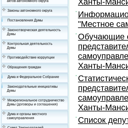
Ханты-Манси
актов автономного округа
Законы автономного округа
Информацион
Постановления Думы
"Местное са
Законотворческая деятельность
Обучающие с
Думы
представите
Контрольная деятельность
Думы
самоуправле
Противодействие коррупции
Ханты-Манси
Обращения граждан
Статистичес
Дума и Федеральное Собрание
представите
Законодательные инициативы
Думы
самоуправле
Межрегиональное сотрудничество
Думы (договоры и соглашения)
Ханты-Манси
Дума и органы местного
Список депу
самоуправления
Совет Законодателей