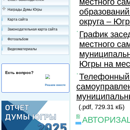
местного са
образований
Награды Думы Югры
округа – Юг
Карта сайта
Законодательная карта сайта
График засе
Фотоальбом
местного са
Видеоматериалы
муниципальн
Югры на ме
Есть вопрос?
Телефонный 
самоуправлен
Решаем вместе
муниципальны
(.pdf, 729.31 кБ)
АВТОРИЗА