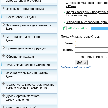
актов автономного округа
Список депутатов представит
– Югры
Законы автономного округа
График заседаний представит
Югры на месяц
Постановления Думы
Телефонный справочник орган
Законотворческая деятельность
АВТОРИЗАЦИЯ
Думы
Пожалуйста, авторизуйтесь:
Контрольная деятельность
Думы
Логин:
Противодействие коррупции
Пароль:
Обращения граждан
Запомнить меня на
Дума и Федеральное Собрание
Забыли свой пароль?
Законодательные инициативы
Думы
Межрегиональное сотрудничество
Думы (договоры и соглашения)
Дума и органы местного
самоуправления
Совет Законодателей