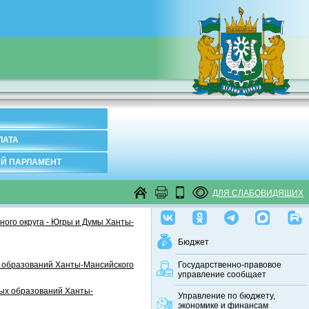
ЛАТА
Й ПАРЛАМЕНТ
ДЛЯ СЛАБОВИДЯЩИХ
ого округа - Югры и Думы Ханты-
Бюджет
 образований Ханты-Мансийского
Государственно-правовое
управление сообщает
ных образований Ханты-
Управление по бюджету,
экономике и финансам