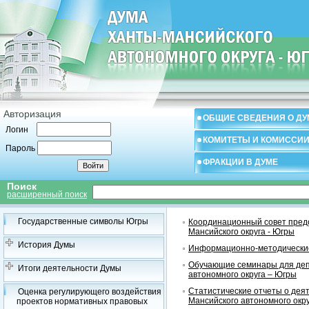
Авторизация
ОБЩИЕ СВЕДЕНИЯ О ДУ
Логин
КОМИТЕТЫ И КОМИССИ
Пароль
ФРАКЦИИ В ДУМЕ
Поиск
расширенный поиск
Государственные символы Югры
Координационный совет предс
Мансийского округа - Югры
История Думы
Информационно-методические
Обучающие семинары для деп
Итоги деятельности Думы
автономного округа – Югры
Статистические отчеты о дея
Оценка регулирующего воздействия
Мансийского автономного окр
проектов нормативных правовых