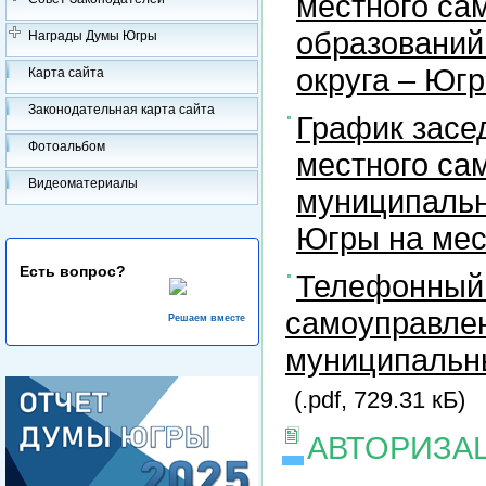
местного са
образований
Награды Думы Югры
округа – Юг
Карта сайта
Законодательная карта сайта
График засе
Фотоальбом
местного са
Видеоматериалы
муниципальн
Югры на ме
Есть вопрос?
Телефонный 
самоуправлен
Решаем вместе
муниципальны
(.pdf, 729.31 кБ)
АВТОРИЗА