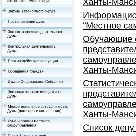
Ханты-Манси
актов автономного округа
Законы автономного округа
Информацион
Постановления Думы
"Местное са
Законотворческая деятельность
Обучающие с
Думы
представите
Контрольная деятельность
Думы
самоуправле
Противодействие коррупции
Ханты-Манси
Обращения граждан
Статистичес
Дума и Федеральное Собрание
представите
Законодательные инициативы
Думы
самоуправле
Межрегиональное сотрудничество
Думы (договоры и соглашения)
Ханты-Манси
Дума и органы местного
Список депу
самоуправления
Совет Законодателей