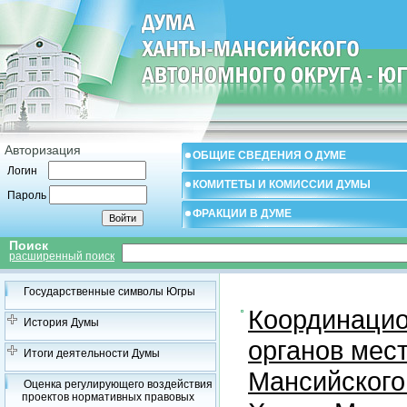
Авторизация
ОБЩИЕ СВЕДЕНИЯ О ДУМЕ
Логин
КОМИТЕТЫ И КОМИССИИ ДУМЫ
Пароль
ФРАКЦИИ В ДУМЕ
Поиск
расширенный поиск
Государственные символы Югры
Координацио
История Думы
органов мес
Итоги деятельности Думы
Мансийского
Оценка регулирующего воздействия
проектов нормативных правовых