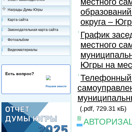
местного са
образований
Награды Думы Югры
округа – Юг
Карта сайта
Законодательная карта сайта
График засе
Фотоальбом
местного са
Видеоматериалы
муниципальн
Югры на ме
Есть вопрос?
Телефонный 
самоуправлен
Решаем вместе
муниципальны
(.pdf, 729.31 кБ)
АВТОРИЗА