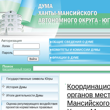
Авторизация
ОБЩИЕ СВЕДЕНИЯ О ДУМЕ
Логин
КОМИТЕТЫ И КОМИССИИ ДУМЫ
Пароль
ФРАКЦИИ В ДУМЕ
Поиск
расширенный поиск
Государственные символы Югры
Координацио
История Думы
органов мес
Итоги деятельности Думы
Мансийского
Оценка регулирующего воздействия
проектов нормативных правовых