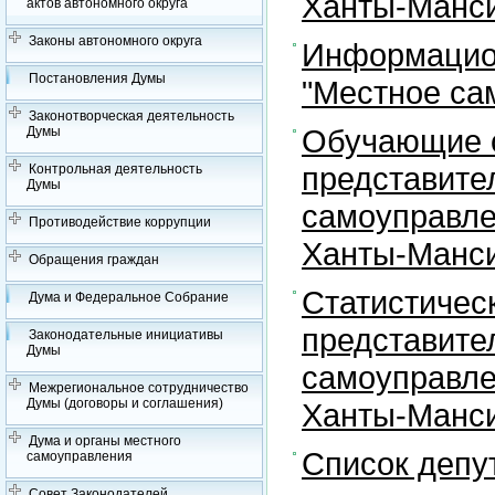
Ханты-Манси
актов автономного округа
Законы автономного округа
Информацион
Постановления Думы
"Местное са
Законотворческая деятельность
Обучающие с
Думы
представите
Контрольная деятельность
Думы
самоуправле
Противодействие коррупции
Ханты-Манси
Обращения граждан
Статистичес
Дума и Федеральное Собрание
представите
Законодательные инициативы
Думы
самоуправле
Межрегиональное сотрудничество
Думы (договоры и соглашения)
Ханты-Манси
Дума и органы местного
Список депу
самоуправления
Совет Законодателей