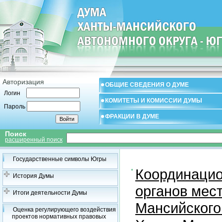
Авторизация
ОБЩИЕ СВЕДЕНИЯ О ДУМЕ
Логин
КОМИТЕТЫ И КОМИССИИ ДУМЫ
Пароль
ФРАКЦИИ В ДУМЕ
Поиск
расширенный поиск
Государственные символы Югры
Координацио
История Думы
органов мес
Итоги деятельности Думы
Мансийского
Оценка регулирующего воздействия
проектов нормативных правовых