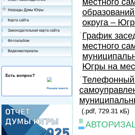
местного са
образований
Награды Думы Югры
округа – Юг
Карта сайта
Законодательная карта сайта
График засе
Фотоальбом
местного са
Видеоматериалы
муниципальн
Югры на ме
Есть вопрос?
Телефонный 
самоуправлен
Решаем вместе
муниципальны
(.pdf, 729.31 кБ)
АВТОРИЗА