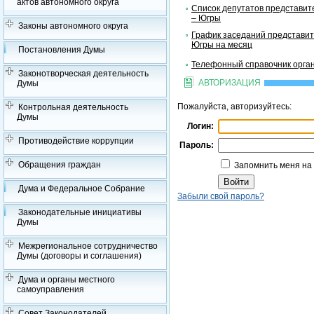
актов автономного округа
Список депутатов представит
– Югры
Законы автономного округа
График заседаний представит
Югры на месяц
Постановления Думы
Телефонный справочник орган
Законотворческая деятельность
АВТОРИЗАЦИЯ
Думы
Пожалуйста, авторизуйтесь:
Контрольная деятельность
Думы
Логин:
Противодействие коррупции
Пароль:
Обращения граждан
Запомнить меня на
Дума и Федеральное Собрание
Забыли свой пароль?
Законодательные инициативы
Думы
Межрегиональное сотрудничество
Думы (договоры и соглашения)
Дума и органы местного
самоуправления
Совет Законодателей