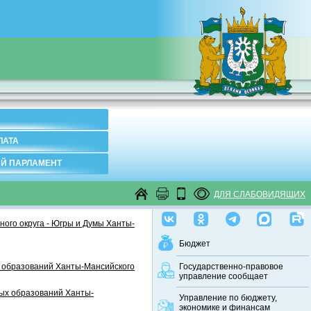
ЛАТА
Й ПАРЛАМЕНТ
ДЛЯ СЛАБОВИДЯЩИХ
ого округа - Югры и Думы Ханты-
Бюджет
 образований Ханты-Мансийского
Государственно-правовое
управление сообщает
ных образований Ханты-
Управление по бюджету,
экономике и финансам