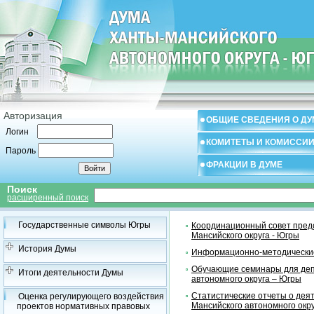
Авторизация
ОБЩИЕ СВЕДЕНИЯ О ДУ
Логин
КОМИТЕТЫ И КОМИССИ
Пароль
ФРАКЦИИ В ДУМЕ
Поиск
расширенный поиск
Государственные символы Югры
Координационный совет предс
Мансийского округа - Югры
История Думы
Информационно-методические
Обучающие семинары для деп
Итоги деятельности Думы
автономного округа – Югры
Статистические отчеты о дея
Оценка регулирующего воздействия
Мансийского автономного окр
проектов нормативных правовых