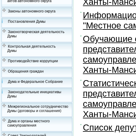
Ханты-Манси
актов автономного округа
Законы автономного округа
Информацион
Постановления Думы
"Местное са
Законотворческая деятельность
Обучающие с
Думы
представите
Контрольная деятельность
Думы
самоуправле
Противодействие коррупции
Ханты-Манси
Обращения граждан
Статистичес
Дума и Федеральное Собрание
представите
Законодательные инициативы
Думы
самоуправле
Межрегиональное сотрудничество
Думы (договоры и соглашения)
Ханты-Манси
Дума и органы местного
Список депу
самоуправления
Совет Законодателей