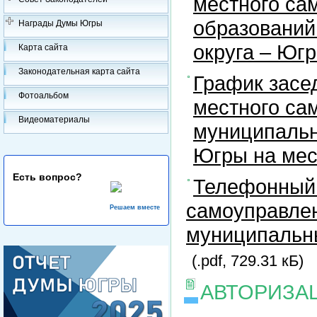
местного са
образований
Награды Думы Югры
округа – Юг
Карта сайта
Законодательная карта сайта
График засе
Фотоальбом
местного са
Видеоматериалы
муниципальн
Югры на ме
Есть вопрос?
Телефонный 
самоуправлен
Решаем вместе
муниципальны
(.pdf, 729.31 кБ)
АВТОРИЗА