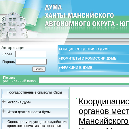
Авторизация
ОБЩИЕ СВЕДЕНИЯ О ДУМЕ
Логин
КОМИТЕТЫ И КОМИССИИ ДУМЫ
Пароль
ФРАКЦИИ В ДУМЕ
Поиск
расширенный поиск
Государственные символы Югры
Координацио
История Думы
органов мес
Итоги деятельности Думы
Мансийского
Оценка регулирующего воздействия
проектов нормативных правовых