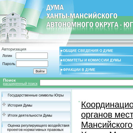
Авторизация
ОБЩИЕ СВЕДЕНИЯ О ДУМЕ
Логин
КОМИТЕТЫ И КОМИССИИ ДУМЫ
Пароль
ФРАКЦИИ В ДУМЕ
Поиск
расширенный поиск
Государственные символы Югры
Координацио
История Думы
органов мес
Итоги деятельности Думы
Мансийского
Оценка регулирующего воздействия
проектов нормативных правовых