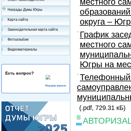
местного са
образований
Награды Думы Югры
округа – Юг
Карта сайта
Законодательная карта сайта
График засе
Фотоальбом
местного са
Видеоматериалы
муниципальн
Югры на ме
Есть вопрос?
Телефонный 
самоуправлен
Решаем вместе
муниципальны
(.pdf, 729.31 кБ)
АВТОРИЗА