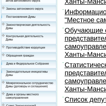
Ханты-Манси
актов автономного округа
Законы автономного округа
Информацион
Постановления Думы
"Местное са
Законотворческая деятельность
Обучающие с
Думы
представите
Контрольная деятельность
Думы
самоуправле
Противодействие коррупции
Ханты-Манси
Обращения граждан
Статистичес
Дума и Федеральное Собрание
представите
Законодательные инициативы
Думы
самоуправле
Межрегиональное сотрудничество
Думы (договоры и соглашения)
Ханты-Манси
Дума и органы местного
Список депу
самоуправления
Совет Законодателей