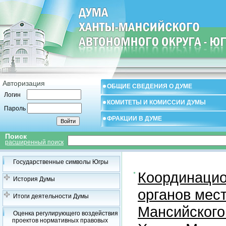
Авторизация
ОБЩИЕ СВЕДЕНИЯ О ДУМЕ
Логин
КОМИТЕТЫ И КОМИССИИ ДУМЫ
Пароль
ФРАКЦИИ В ДУМЕ
Поиск
расширенный поиск
Государственные символы Югры
Координацио
История Думы
органов мес
Итоги деятельности Думы
Мансийского
Оценка регулирующего воздействия
проектов нормативных правовых