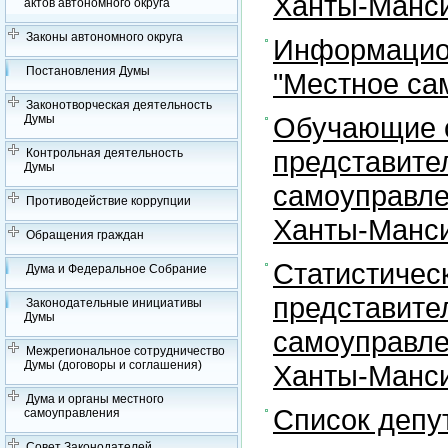
Ханты-Манси
актов автономного округа
Законы автономного округа
Информацион
Постановления Думы
"Местное са
Законотворческая деятельность
Обучающие с
Думы
представите
Контрольная деятельность
Думы
самоуправле
Противодействие коррупции
Ханты-Манси
Обращения граждан
Статистичес
Дума и Федеральное Собрание
представите
Законодательные инициативы
Думы
самоуправле
Межрегиональное сотрудничество
Думы (договоры и соглашения)
Ханты-Манси
Дума и органы местного
Список депу
самоуправления
Совет Законодателей