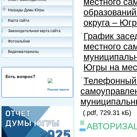
местного са
образований
Награды Думы Югры
округа – Юг
Карта сайта
Законодательная карта сайта
График засе
Фотоальбом
местного са
Видеоматериалы
муниципальн
Югры на ме
Есть вопрос?
Телефонный 
самоуправлен
Решаем вместе
муниципальны
(.pdf, 729.31 кБ)
АВТОРИЗА