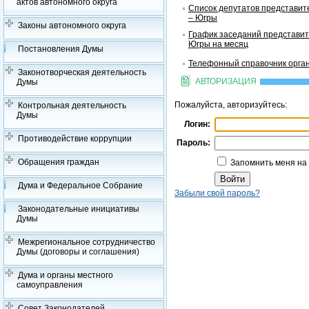
актов автономного округа
Список депутатов представит
– Югры
Законы автономного округа
График заседаний представит
Югры на месяц
Постановления Думы
Телефонный справочник орган
Законотворческая деятельность
АВТОРИЗАЦИЯ
Думы
Пожалуйста, авторизуйтесь:
Контрольная деятельность
Думы
Логин:
Противодействие коррупции
Пароль:
Обращения граждан
Запомнить меня на
Дума и Федеральное Собрание
Забыли свой пароль?
Законодательные инициативы
Думы
Межрегиональное сотрудничество
Думы (договоры и соглашения)
Дума и органы местного
самоуправления
Совет Законодателей