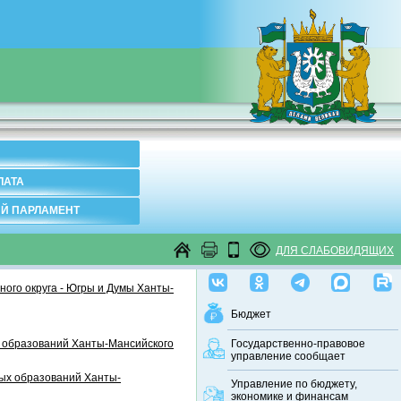
ЛАТА
Й ПАРЛАМЕНТ
ДЛЯ СЛАБОВИДЯЩИХ
ого округа - Югры и Думы Ханты-
Бюджет
 образований Ханты-Мансийского
Государственно-правовое
управление сообщает
ных образований Ханты-
Управление по бюджету,
экономике и финансам