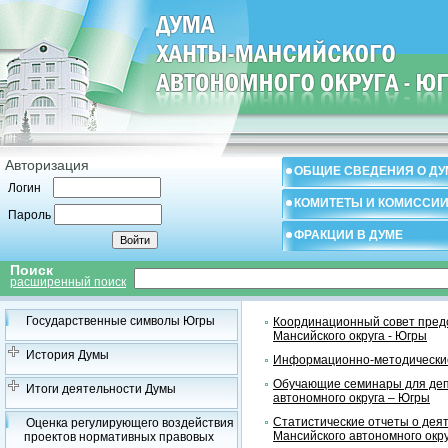
Авторизация
ОБЩИЕ СВЕДЕНИЯ О ДУ
Логин
КОМИТЕТЫ И КОМИССИ
Пароль
ФРАКЦИИ В ДУМЕ
Поиск
расширенный поиск
Государственные символы Югры
Координационный совет предс
Мансийского округа - Югры
История Думы
Информационно-методические
Обучающие семинары для деп
Итоги деятельности Думы
автономного округа – Югры
Статистические отчеты о дея
Оценка регулирующего воздействия
Мансийского автономного окр
проектов нормативных правовых