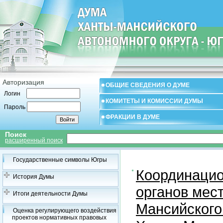
Авторизация
ОБЩИЕ СВЕДЕНИЯ О ДУМЕ
Логин
КОМИТЕТЫ И КОМИССИИ ДУМЫ
Пароль
ФРАКЦИИ В ДУМЕ
Поиск
расширенный поиск
Государственные символы Югры
Координацио
История Думы
органов мес
Итоги деятельности Думы
Мансийского
Оценка регулирующего воздействия
проектов нормативных правовых