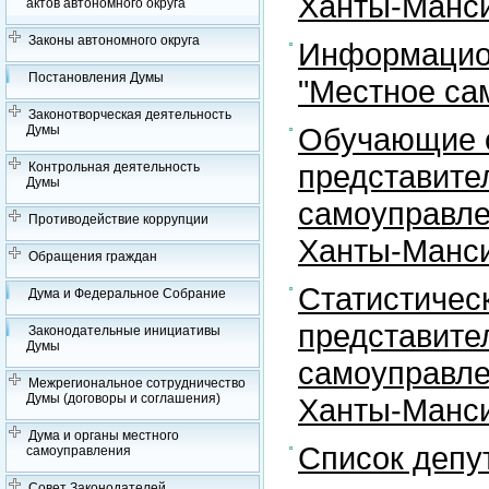
Ханты-Манси
актов автономного округа
Законы автономного округа
Информацион
Постановления Думы
"Местное са
Законотворческая деятельность
Обучающие с
Думы
представите
Контрольная деятельность
Думы
самоуправле
Противодействие коррупции
Ханты-Манси
Обращения граждан
Статистичес
Дума и Федеральное Собрание
представите
Законодательные инициативы
Думы
самоуправле
Межрегиональное сотрудничество
Думы (договоры и соглашения)
Ханты-Манси
Дума и органы местного
Список депу
самоуправления
Совет Законодателей