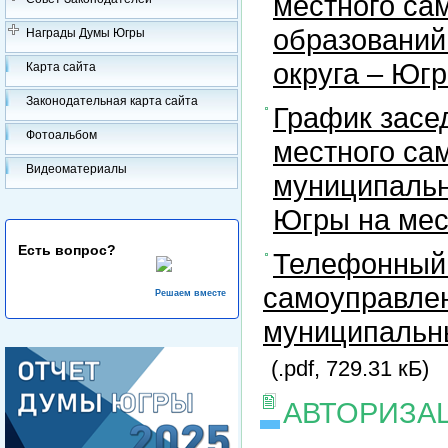
местного са
образований
Награды Думы Югры
округа – Юг
Карта сайта
Законодательная карта сайта
График засе
Фотоальбом
местного са
Видеоматериалы
муниципальн
Югры на ме
Есть вопрос?
Телефонный 
самоуправлен
Решаем вместе
муниципальны
(.pdf, 729.31 кБ)
АВТОРИЗА