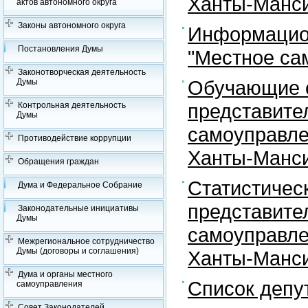
Ханты-Манси
актов автономного округа
Законы автономного округа
Информацион
Постановления Думы
"Местное са
Законотворческая деятельность
Обучающие с
Думы
представите
Контрольная деятельность
Думы
самоуправле
Противодействие коррупции
Ханты-Манси
Обращения граждан
Статистичес
Дума и Федеральное Собрание
представите
Законодательные инициативы
Думы
самоуправле
Межрегиональное сотрудничество
Думы (договоры и соглашения)
Ханты-Манси
Дума и органы местного
Список депу
самоуправления
Совет Законодателей