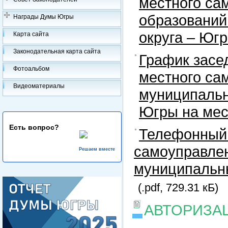
местного са
образований
Награды Думы Югры
округа – Юг
Карта сайта
Законодательная карта сайта
График засе
Фотоальбом
местного са
Видеоматериалы
муниципальн
Югры на ме
Есть вопрос?
Телефонный 
самоуправлен
Решаем вместе
муниципальны
(.pdf, 729.31 кБ)
АВТОРИЗА