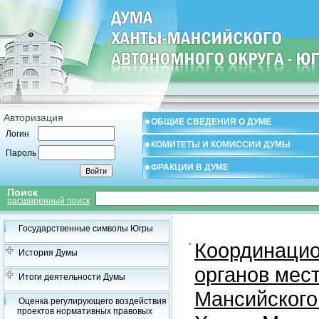
Авторизация
ОБЩИЕ СВЕДЕНИЯ О ДУМЕ
Логин
КОМИТЕТЫ И КОМИССИИ ДУМЫ
Пароль
ФРАКЦИИ В ДУМЕ
Поиск
расширенный поиск
Государственные символы Югры
Координацио
История Думы
органов мес
Итоги деятельности Думы
Мансийского
Оценка регулирующего воздействия
проектов нормативных правовых