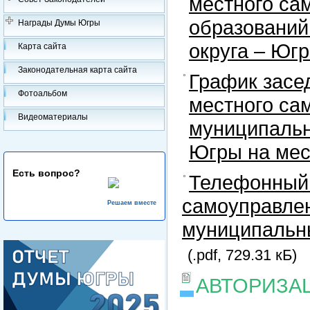
местного са
образований
Награды Думы Югры
округа – Юг
Карта сайта
Законодательная карта сайта
График засе
Фотоальбом
местного са
Видеоматериалы
муниципальн
Югры на ме
Есть вопрос?
Телефонный 
самоуправлен
Решаем вместе
муниципальны
(.pdf, 729.31 кБ)
АВТОРИЗА