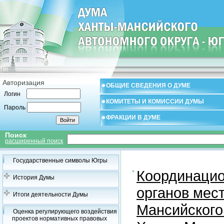
Авторизация
ОБЩИЕ СВЕДЕНИЯ О ДУМЕ
Логин
КОМИТЕТЫ И КОМИССИИ ДУМЫ
Пароль
ФРАКЦИИ В ДУМЕ
Поиск
расширенный поиск
Государственные символы Югры
Координацио
История Думы
органов мес
Итоги деятельности Думы
Мансийского
Оценка регулирующего воздействия
проектов нормативных правовых