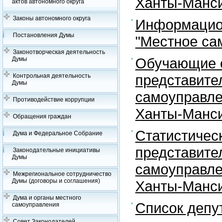
Ханты-Манси
актов автономного округа
Законы автономного округа
Информацион
Постановления Думы
"Местное са
Законотворческая деятельность
Обучающие с
Думы
представите
Контрольная деятельность
Думы
самоуправле
Противодействие коррупции
Ханты-Манси
Обращения граждан
Статистичес
Дума и Федеральное Собрание
представите
Законодательные инициативы
Думы
самоуправле
Межрегиональное сотрудничество
Думы (договоры и соглашения)
Ханты-Манси
Дума и органы местного
Список депу
самоуправления
Совет Законодателей