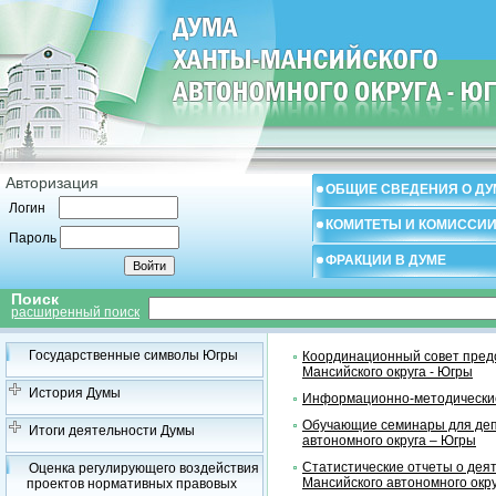
Авторизация
ОБЩИЕ СВЕДЕНИЯ О ДУ
Логин
КОМИТЕТЫ И КОМИССИ
Пароль
ФРАКЦИИ В ДУМЕ
Поиск
расширенный поиск
Государственные символы Югры
Координационный совет предс
Мансийского округа - Югры
История Думы
Информационно-методические
Обучающие семинары для деп
Итоги деятельности Думы
автономного округа – Югры
Статистические отчеты о дея
Оценка регулирующего воздействия
Мансийского автономного окр
проектов нормативных правовых