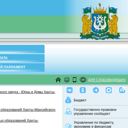
ЛАТА
Й ПАРЛАМЕНТ
ДЛЯ СЛАБОВИДЯЩИХ
ого округа - Югры и Думы Ханты-
Бюджет
 образований Ханты-Мансийского
Государственно-правовое
управление сообщает
ных образований Ханты-
Управление по бюджету,
экономике и финансам