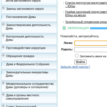
актов автономного округа
Список депутатов представит
– Югры
Законы автономного округа
График заседаний представит
Югры на месяц
Постановления Думы
Телефонный справочник орган
Законотворческая деятельность
АВТОРИЗАЦИЯ
Думы
Пожалуйста, авторизуйтесь:
Контрольная деятельность
Думы
Логин:
Противодействие коррупции
Пароль:
Обращения граждан
Запомнить меня на
Дума и Федеральное Собрание
Забыли свой пароль?
Законодательные инициативы
Думы
Межрегиональное сотрудничество
Думы (договоры и соглашения)
Дума и органы местного
самоуправления
Совет Законодателей