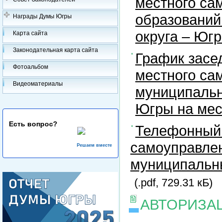
местного са
образований
Награды Думы Югры
округа – Юг
Карта сайта
Законодательная карта сайта
График засе
Фотоальбом
местного са
Видеоматериалы
муниципальн
Югры на ме
Есть вопрос?
Телефонный 
самоуправлен
Решаем вместе
муниципальны
(.pdf, 729.31 кБ)
АВТОРИЗА