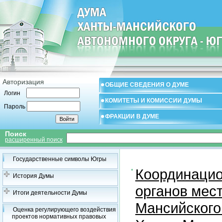
Авторизация
ОБЩИЕ СВЕДЕНИЯ О ДУМЕ
Логин
КОМИТЕТЫ И КОМИССИИ ДУМЫ
Пароль
ФРАКЦИИ В ДУМЕ
Поиск
расширенный поиск
Государственные символы Югры
Координацио
История Думы
органов мес
Итоги деятельности Думы
Мансийского
Оценка регулирующего воздействия
проектов нормативных правовых