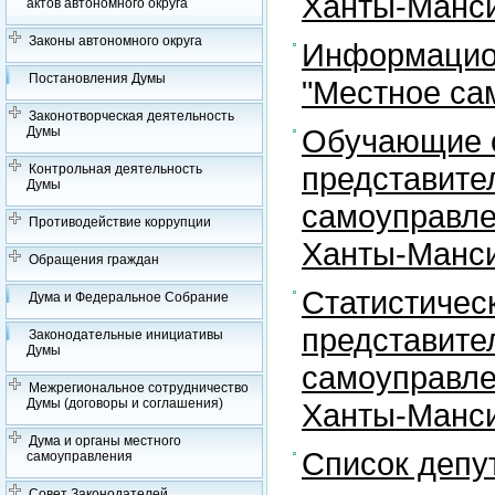
Ханты-Манси
актов автономного округа
Законы автономного округа
Информацион
Постановления Думы
"Местное са
Законотворческая деятельность
Обучающие с
Думы
представите
Контрольная деятельность
Думы
самоуправле
Противодействие коррупции
Ханты-Манси
Обращения граждан
Статистичес
Дума и Федеральное Собрание
представите
Законодательные инициативы
Думы
самоуправле
Межрегиональное сотрудничество
Думы (договоры и соглашения)
Ханты-Манси
Дума и органы местного
Список депу
самоуправления
Совет Законодателей