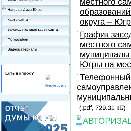
местного са
образований
Награды Думы Югры
округа – Юг
Карта сайта
Законодательная карта сайта
График засе
Фотоальбом
местного са
Видеоматериалы
муниципальн
Югры на ме
Есть вопрос?
Телефонный 
самоуправлен
Решаем вместе
муниципальны
(.pdf, 729.31 кБ)
АВТОРИЗА