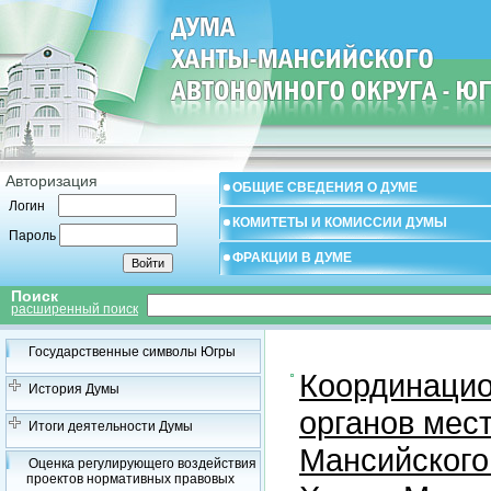
Авторизация
ОБЩИЕ СВЕДЕНИЯ О ДУМЕ
Логин
КОМИТЕТЫ И КОМИССИИ ДУМЫ
Пароль
ФРАКЦИИ В ДУМЕ
Поиск
расширенный поиск
Государственные символы Югры
Координацио
История Думы
органов мес
Итоги деятельности Думы
Мансийского
Оценка регулирующего воздействия
проектов нормативных правовых