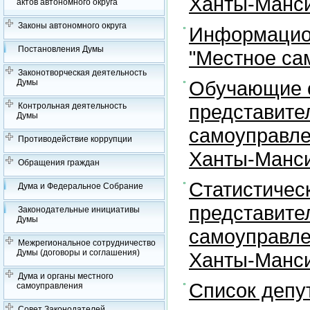
Ханты-Манси
актов автономного округа
Законы автономного округа
Информацион
Постановления Думы
"Местное са
Законотворческая деятельность
Обучающие с
Думы
представите
Контрольная деятельность
Думы
самоуправле
Противодействие коррупции
Ханты-Манси
Обращения граждан
Статистичес
Дума и Федеральное Собрание
представите
Законодательные инициативы
Думы
самоуправле
Межрегиональное сотрудничество
Думы (договоры и соглашения)
Ханты-Манси
Дума и органы местного
Список депу
самоуправления
Совет Законодателей