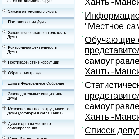
Ханты-Манси
актов автономного округа
Законы автономного округа
Информацион
Постановления Думы
"Местное са
Законотворческая деятельность
Обучающие с
Думы
представите
Контрольная деятельность
Думы
самоуправле
Противодействие коррупции
Ханты-Манси
Обращения граждан
Статистичес
Дума и Федеральное Собрание
представите
Законодательные инициативы
Думы
самоуправле
Межрегиональное сотрудничество
Думы (договоры и соглашения)
Ханты-Манси
Дума и органы местного
Список депу
самоуправления
Совет Законодателей