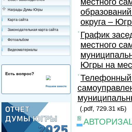
местного са
образований
Награды Думы Югры
округа – Юг
Карта сайта
Законодательная карта сайта
График засе
Фотоальбом
местного са
Видеоматериалы
муниципальн
Югры на ме
Есть вопрос?
Телефонный 
самоуправлен
Решаем вместе
муниципальны
(.pdf, 729.31 кБ)
АВТОРИЗА