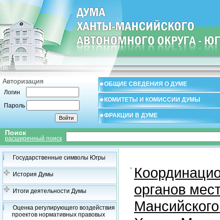
Авторизация
ОБЩИЕ СВЕДЕНИЯ О ДУМЕ
Логин
КОМИТЕТЫ И КОМИССИИ ДУМЫ
Пароль
ФРАКЦИИ В ДУМЕ
Поиск
расширенный поиск
Государственные символы Югры
Координацио
История Думы
органов мес
Итоги деятельности Думы
Мансийского
Оценка регулирующего воздействия
проектов нормативных правовых