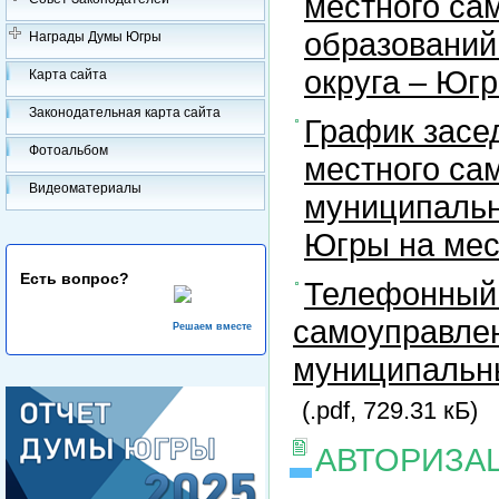
местного са
образований
Награды Думы Югры
округа – Юг
Карта сайта
Законодательная карта сайта
График засе
Фотоальбом
местного са
Видеоматериалы
муниципальн
Югры на ме
Есть вопрос?
Телефонный 
самоуправлен
Решаем вместе
муниципальны
(.pdf, 729.31 кБ)
АВТОРИЗА