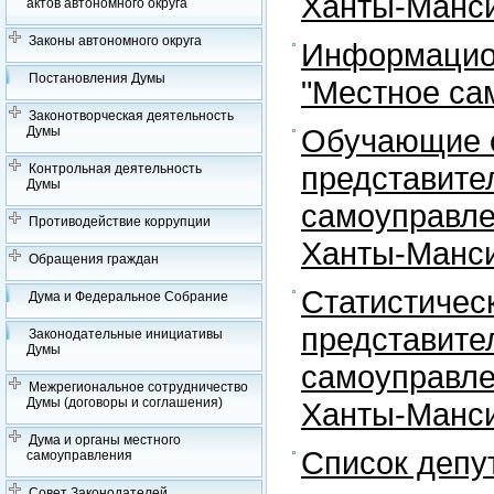
Ханты-Манси
актов автономного округа
Законы автономного округа
Информацион
Постановления Думы
"Местное са
Законотворческая деятельность
Обучающие с
Думы
представите
Контрольная деятельность
Думы
самоуправле
Противодействие коррупции
Ханты-Манси
Обращения граждан
Статистичес
Дума и Федеральное Собрание
представите
Законодательные инициативы
Думы
самоуправле
Межрегиональное сотрудничество
Думы (договоры и соглашения)
Ханты-Манси
Дума и органы местного
Список депу
самоуправления
Совет Законодателей