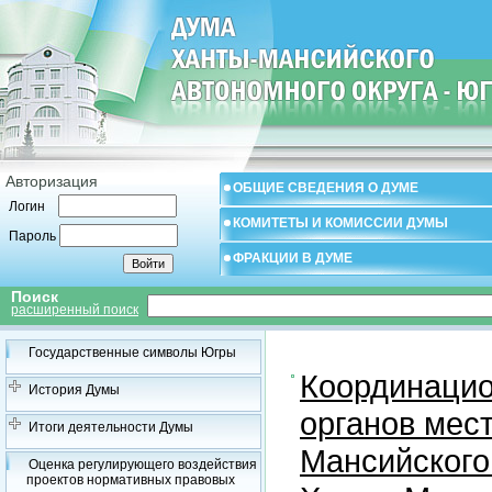
Авторизация
ОБЩИЕ СВЕДЕНИЯ О ДУМЕ
Логин
КОМИТЕТЫ И КОМИССИИ ДУМЫ
Пароль
ФРАКЦИИ В ДУМЕ
Поиск
расширенный поиск
Государственные символы Югры
Координацио
История Думы
органов мес
Итоги деятельности Думы
Мансийского
Оценка регулирующего воздействия
проектов нормативных правовых