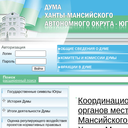
Авторизация
ОБЩИЕ СВЕДЕНИЯ О ДУМЕ
Логин
КОМИТЕТЫ И КОМИССИИ ДУМЫ
Пароль
ФРАКЦИИ В ДУМЕ
Поиск
расширенный поиск
Государственные символы Югры
Координацио
История Думы
органов мес
Итоги деятельности Думы
Мансийского
Оценка регулирующего воздействия
проектов нормативных правовых