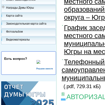
местного са
образований
Награды Думы Югры
округа – Юг
Карта сайта
Законодательная карта сайта
График засе
Фотоальбом
местного са
Видеоматериалы
муниципальн
Югры на ме
Есть вопрос?
Телефонный 
самоуправлен
Решаем вместе
муниципальны
(.pdf, 729.31 кБ)
АВТОРИЗА