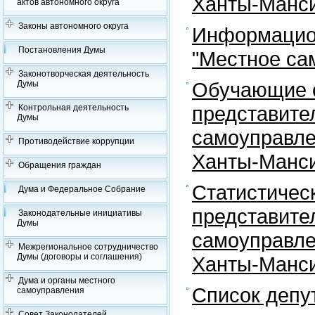
Ханты-Манси
актов автономного округа
Законы автономного округа
Информацион
Постановления Думы
"Местное са
Законотворческая деятельность
Обучающие с
Думы
представите
Контрольная деятельность
Думы
самоуправле
Противодействие коррупции
Ханты-Манси
Обращения граждан
Статистичес
Дума и Федеральное Собрание
представите
Законодательные инициативы
Думы
самоуправле
Межрегиональное сотрудничество
Думы (договоры и соглашения)
Ханты-Манси
Дума и органы местного
Список депу
самоуправления
Совет Законодателей