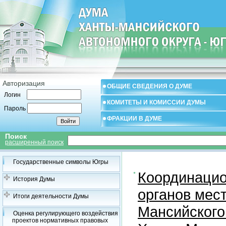
Авторизация
ОБЩИЕ СВЕДЕНИЯ О ДУМЕ
Логин
КОМИТЕТЫ И КОМИССИИ ДУМЫ
Пароль
ФРАКЦИИ В ДУМЕ
Поиск
расширенный поиск
Государственные символы Югры
Координацио
История Думы
органов мес
Итоги деятельности Думы
Мансийского
Оценка регулирующего воздействия
проектов нормативных правовых