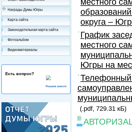
местного са
образований
Награды Думы Югры
округа – Юг
Карта сайта
Законодательная карта сайта
График засе
Фотоальбом
местного са
Видеоматериалы
муниципальн
Югры на ме
Есть вопрос?
Телефонный 
самоуправлен
Решаем вместе
муниципальны
(.pdf, 729.31 кБ)
АВТОРИЗА