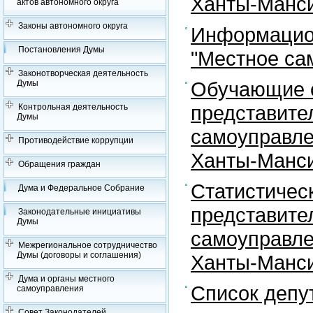
Ханты-Манси
актов автономного округа
Законы автономного округа
Информацион
Постановления Думы
"Местное са
Законотворческая деятельность
Обучающие с
Думы
представите
Контрольная деятельность
Думы
самоуправле
Противодействие коррупции
Ханты-Манси
Обращения граждан
Статистичес
Дума и Федеральное Собрание
представите
Законодательные инициативы
Думы
самоуправле
Межрегиональное сотрудничество
Думы (договоры и соглашения)
Ханты-Манси
Дума и органы местного
Список депу
самоуправления
Совет Законодателей