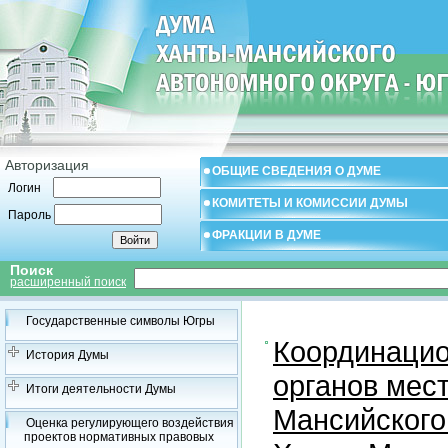
Авторизация
ОБЩИЕ СВЕДЕНИЯ О ДУМЕ
Логин
КОМИТЕТЫ И КОМИССИИ ДУМЫ
Пароль
ФРАКЦИИ В ДУМЕ
Поиск
расширенный поиск
Государственные символы Югры
Координацио
История Думы
органов мес
Итоги деятельности Думы
Мансийского
Оценка регулирующего воздействия
проектов нормативных правовых