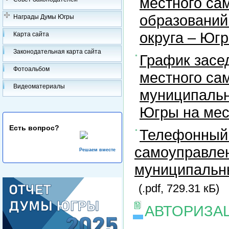
местного са
образований
Награды Думы Югры
округа – Юг
Карта сайта
Законодательная карта сайта
График засе
Фотоальбом
местного са
Видеоматериалы
муниципальн
Югры на ме
Есть вопрос?
Телефонный 
самоуправлен
Решаем вместе
муниципальны
(.pdf, 729.31 кБ)
АВТОРИЗА