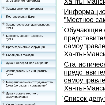
Ханты-Манси
актов автономного округа
Законы автономного округа
Информацион
Постановления Думы
"Местное са
Законотворческая деятельность
Обучающие с
Думы
представите
Контрольная деятельность
Думы
самоуправле
Противодействие коррупции
Ханты-Манси
Обращения граждан
Статистичес
Дума и Федеральное Собрание
представите
Законодательные инициативы
Думы
самоуправле
Межрегиональное сотрудничество
Думы (договоры и соглашения)
Ханты-Манси
Дума и органы местного
Список депу
самоуправления
Совет Законодателей