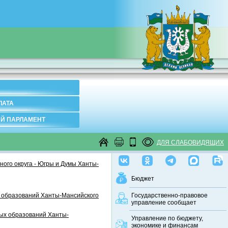
ЛАТА
Й ПАРЛАМЕНТ
ДЛЯ СЛАБОВИДЯЩИХ
ого округа - Югры и Думы Ханты-
Бюджет
 образований Ханты-Мансийского
Государственно-правовое
управление сообщает
ных образований Ханты-
Управление по бюджету,
экономике и финансам