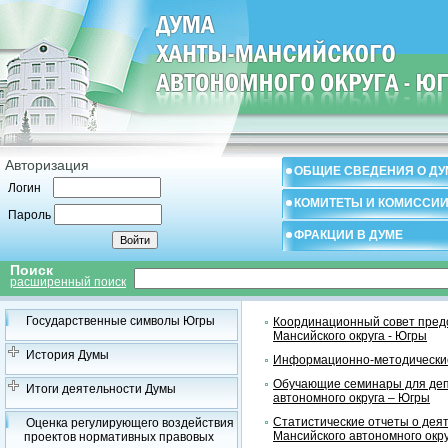
Авторизация
ОБЩИЕ СВЕДЕНИЯ О ДУ
Логин
КОМИТЕТЫ И КОМИССИ
Пароль
ФРАКЦИИ В ДУМЕ
Поиск
расширенный поиск
Государственные символы Югры
Координационный совет предс
Мансийского округа - Югры
История Думы
Информационно-методические
Обучающие семинары для деп
Итоги деятельности Думы
автономного округа – Югры
Статистические отчеты о дея
Оценка регулирующего воздействия
Мансийского автономного окр
проектов нормативных правовых