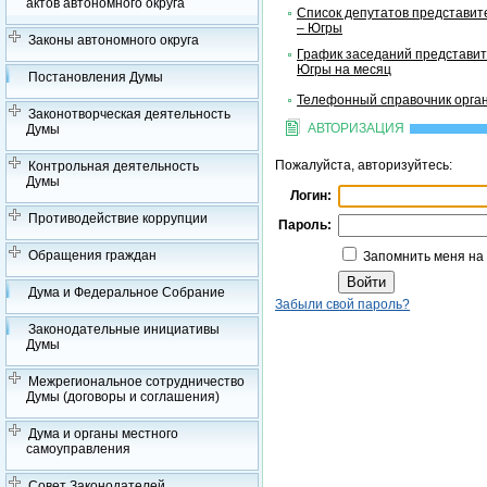
актов автономного округа
Список депутатов представит
– Югры
Законы автономного округа
График заседаний представит
Югры на месяц
Постановления Думы
Телефонный справочник орган
Законотворческая деятельность
АВТОРИЗАЦИЯ
Думы
Пожалуйста, авторизуйтесь:
Контрольная деятельность
Думы
Логин:
Противодействие коррупции
Пароль:
Обращения граждан
Запомнить меня на
Дума и Федеральное Собрание
Забыли свой пароль?
Законодательные инициативы
Думы
Межрегиональное сотрудничество
Думы (договоры и соглашения)
Дума и органы местного
самоуправления
Совет Законодателей