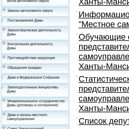
Ханты-Манси
актов автономного округа
Законы автономного округа
Информацион
Постановления Думы
"Местное са
Законотворческая деятельность
Обучающие с
Думы
представите
Контрольная деятельность
Думы
самоуправле
Противодействие коррупции
Ханты-Манси
Обращения граждан
Статистичес
Дума и Федеральное Собрание
представите
Законодательные инициативы
Думы
самоуправле
Межрегиональное сотрудничество
Думы (договоры и соглашения)
Ханты-Манси
Дума и органы местного
Список депу
самоуправления
Совет Законодателей