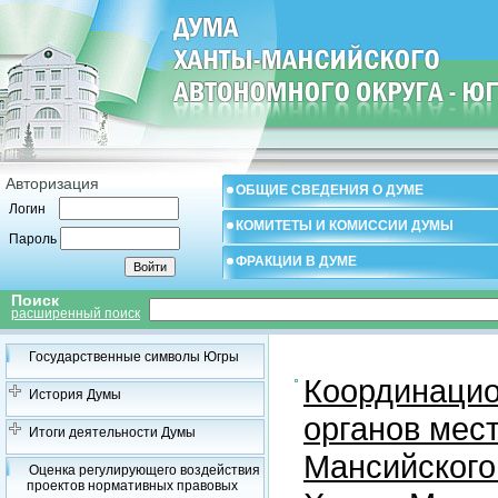
Авторизация
ОБЩИЕ СВЕДЕНИЯ О ДУМЕ
Логин
КОМИТЕТЫ И КОМИССИИ ДУМЫ
Пароль
ФРАКЦИИ В ДУМЕ
Поиск
расширенный поиск
Государственные символы Югры
Координацио
История Думы
органов мес
Итоги деятельности Думы
Мансийского
Оценка регулирующего воздействия
проектов нормативных правовых