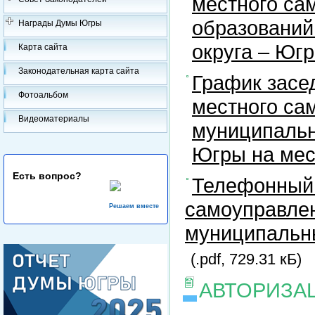
местного са
образований
Награды Думы Югры
округа – Юг
Карта сайта
Законодательная карта сайта
График засе
Фотоальбом
местного са
Видеоматериалы
муниципальн
Югры на ме
Есть вопрос?
Телефонный 
самоуправлен
Решаем вместе
муниципальны
(.pdf, 729.31 кБ)
АВТОРИЗА