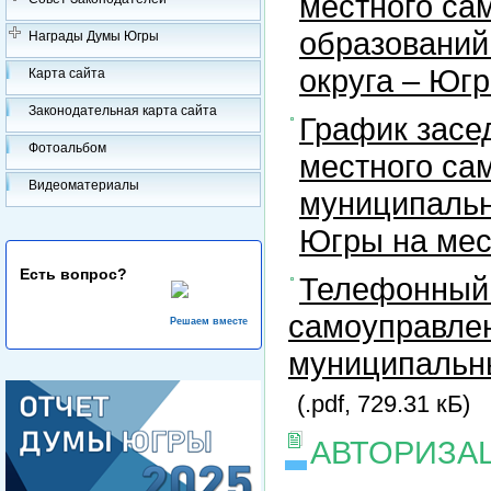
местного са
образований
Награды Думы Югры
округа – Юг
Карта сайта
Законодательная карта сайта
График засе
Фотоальбом
местного са
Видеоматериалы
муниципальн
Югры на ме
Есть вопрос?
Телефонный 
самоуправлен
Решаем вместе
муниципальны
(.pdf, 729.31 кБ)
АВТОРИЗА