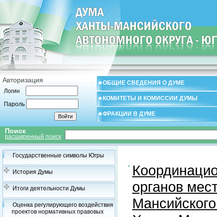
Авторизация
ОБЩИЕ СВЕДЕНИЯ О ДУМЕ
Логин
КОМИТЕТЫ И КОМИССИИ ДУМЫ
Пароль
ФРАКЦИИ В ДУМЕ
Поиск
расширенный поиск
Государственные символы Югры
Координацио
История Думы
органов мес
Итоги деятельности Думы
Мансийского
Оценка регулирующего воздействия
проектов нормативных правовых