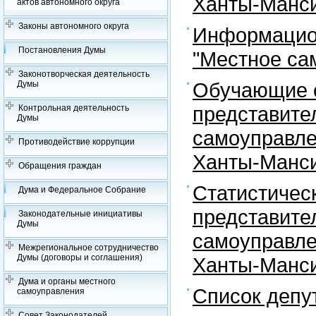
Ханты-Манси
актов автономного округа
Законы автономного округа
Информацион
Постановления Думы
"Местное са
Законотворческая деятельность
Обучающие с
Думы
представите
Контрольная деятельность
Думы
самоуправле
Противодействие коррупции
Ханты-Манси
Обращения граждан
Статистичес
Дума и Федеральное Собрание
представите
Законодательные инициативы
Думы
самоуправле
Межрегиональное сотрудничество
Думы (договоры и соглашения)
Ханты-Манси
Дума и органы местного
Список депу
самоуправления
Совет Законодателей