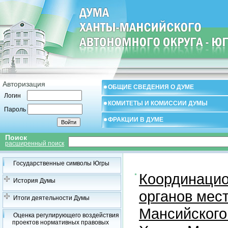
Авторизация
ОБЩИЕ СВЕДЕНИЯ О ДУМЕ
Логин
КОМИТЕТЫ И КОМИССИИ ДУМЫ
Пароль
ФРАКЦИИ В ДУМЕ
Поиск
расширенный поиск
Государственные символы Югры
Координацио
История Думы
органов мес
Итоги деятельности Думы
Мансийского
Оценка регулирующего воздействия
проектов нормативных правовых