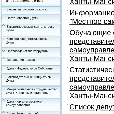
Ханты-Манси
актов автономного округа
Законы автономного округа
Информацион
Постановления Думы
"Местное са
Законотворческая деятельность
Обучающие с
Думы
представите
Контрольная деятельность
Думы
самоуправле
Противодействие коррупции
Ханты-Манси
Обращения граждан
Статистичес
Дума и Федеральное Собрание
представите
Законодательные инициативы
Думы
самоуправле
Межрегиональное сотрудничество
Думы (договоры и соглашения)
Ханты-Манси
Дума и органы местного
Список депу
самоуправления
Совет Законодателей