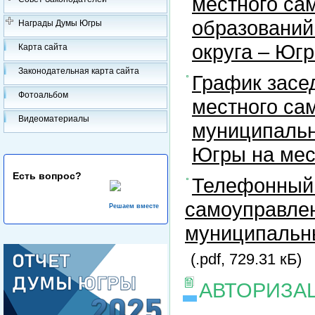
местного са
образований
Награды Думы Югры
округа – Юг
Карта сайта
Законодательная карта сайта
График засе
Фотоальбом
местного са
Видеоматериалы
муниципальн
Югры на ме
Есть вопрос?
Телефонный 
самоуправлен
Решаем вместе
муниципальны
(.pdf, 729.31 кБ)
АВТОРИЗА