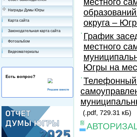
местного са
образований
Награды Думы Югры
округа – Юг
Карта сайта
Законодательная карта сайта
График засе
Фотоальбом
местного са
Видеоматериалы
муниципальн
Югры на ме
Есть вопрос?
Телефонный 
самоуправлен
Решаем вместе
муниципальны
(.pdf, 729.31 кБ)
АВТОРИЗА