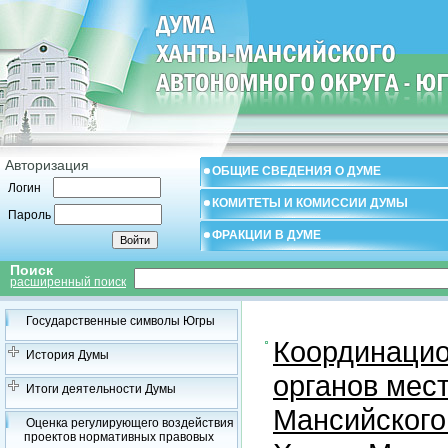
Авторизация
ОБЩИЕ СВЕДЕНИЯ О ДУМЕ
Логин
КОМИТЕТЫ И КОМИССИИ ДУМЫ
Пароль
ФРАКЦИИ В ДУМЕ
Поиск
расширенный поиск
Государственные символы Югры
Координацио
История Думы
органов мес
Итоги деятельности Думы
Мансийского
Оценка регулирующего воздействия
проектов нормативных правовых