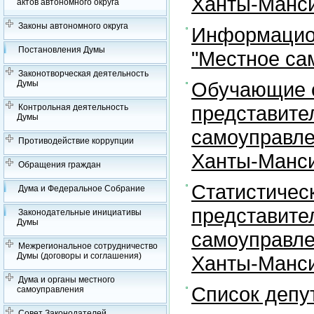
Ханты-Манси
актов автономного округа
Законы автономного округа
Информацион
Постановления Думы
"Местное са
Законотворческая деятельность
Обучающие с
Думы
представите
Контрольная деятельность
Думы
самоуправле
Противодействие коррупции
Ханты-Манси
Обращения граждан
Статистичес
Дума и Федеральное Собрание
представите
Законодательные инициативы
Думы
самоуправле
Межрегиональное сотрудничество
Думы (договоры и соглашения)
Ханты-Манси
Дума и органы местного
Список депу
самоуправления
Совет Законодателей