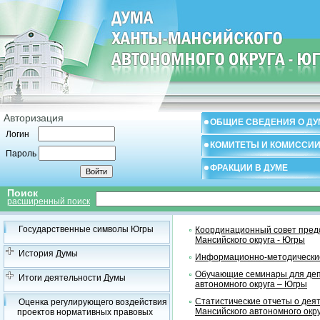
Авторизация
ОБЩИЕ СВЕДЕНИЯ О ДУ
Логин
КОМИТЕТЫ И КОМИССИ
Пароль
ФРАКЦИИ В ДУМЕ
Поиск
расширенный поиск
Государственные символы Югры
Координационный совет предс
Мансийского округа - Югры
История Думы
Информационно-методические
Обучающие семинары для деп
Итоги деятельности Думы
автономного округа – Югры
Статистические отчеты о дея
Оценка регулирующего воздействия
Мансийского автономного окр
проектов нормативных правовых