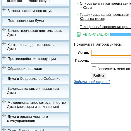
актов автономного округа
Список депутатов представит
– Югры
Законы автономного округа
График заседаний представит
Югры на месяц
Постановления Думы
Телефонный справочник орган
Законотворческая деятельность
АВТОРИЗАЦИЯ
Думы
Пожалуйста, авторизуйтесь:
Контрольная деятельность
Думы
Логин:
Противодействие коррупции
Пароль:
Обращения граждан
Запомнить меня на
Дума и Федеральное Собрание
Забыли свой пароль?
Законодательные инициативы
Думы
Межрегиональное сотрудничество
Думы (договоры и соглашения)
Дума и органы местного
самоуправления
Совет Законодателей