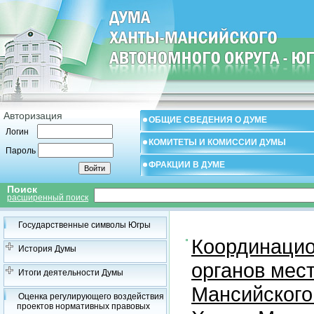
Авторизация
ОБЩИЕ СВЕДЕНИЯ О ДУМЕ
Логин
КОМИТЕТЫ И КОМИССИИ ДУМЫ
Пароль
ФРАКЦИИ В ДУМЕ
Поиск
расширенный поиск
Государственные символы Югры
Координацио
История Думы
органов мес
Итоги деятельности Думы
Мансийского
Оценка регулирующего воздействия
проектов нормативных правовых