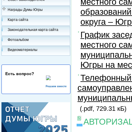
местного са
образований
Награды Думы Югры
округа – Юг
Карта сайта
Законодательная карта сайта
График засе
Фотоальбом
местного са
Видеоматериалы
муниципальн
Югры на ме
Есть вопрос?
Телефонный 
самоуправлен
Решаем вместе
муниципальны
(.pdf, 729.31 кБ)
АВТОРИЗА