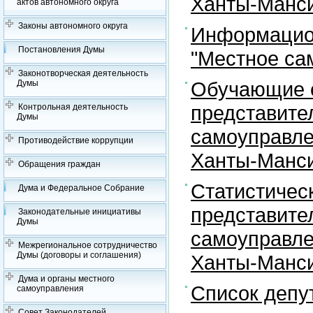
Ханты-Манси
актов автономного округа
Законы автономного округа
Информацион
Постановления Думы
"Местное са
Законотворческая деятельность
Обучающие с
Думы
представите
Контрольная деятельность
Думы
самоуправле
Противодействие коррупции
Ханты-Манси
Обращения граждан
Статистичес
Дума и Федеральное Собрание
представите
Законодательные инициативы
Думы
самоуправле
Межрегиональное сотрудничество
Думы (договоры и соглашения)
Ханты-Манси
Дума и органы местного
Список депу
самоуправления
Совет Законодателей