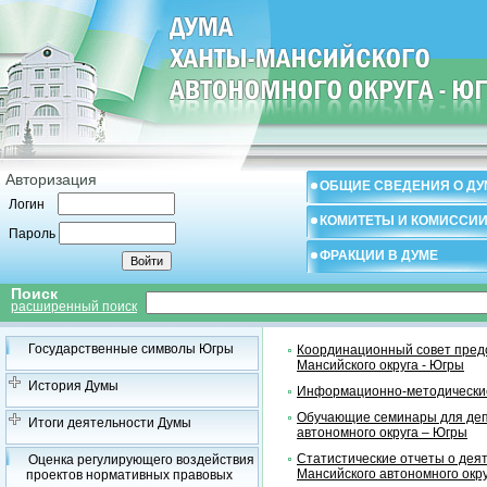
Авторизация
ОБЩИЕ СВЕДЕНИЯ О ДУ
Логин
КОМИТЕТЫ И КОМИССИ
Пароль
ФРАКЦИИ В ДУМЕ
Поиск
расширенный поиск
Государственные символы Югры
Координационный совет предс
Мансийского округа - Югры
История Думы
Информационно-методические
Обучающие семинары для деп
Итоги деятельности Думы
автономного округа – Югры
Статистические отчеты о дея
Оценка регулирующего воздействия
Мансийского автономного окр
проектов нормативных правовых