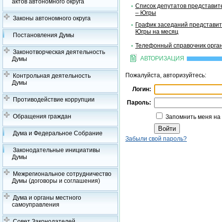
актов автономного округа
Список депутатов представит
– Югры
Законы автономного округа
График заседаний представит
Югры на месяц
Постановления Думы
Телефонный справочник орган
Законотворческая деятельность
АВТОРИЗАЦИЯ
Думы
Пожалуйста, авторизуйтесь:
Контрольная деятельность
Думы
Логин:
Противодействие коррупции
Пароль:
Обращения граждан
Запомнить меня на
Дума и Федеральное Собрание
Забыли свой пароль?
Законодательные инициативы
Думы
Межрегиональное сотрудничество
Думы (договоры и соглашения)
Дума и органы местного
самоуправления
Совет Законодателей