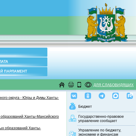
ЛАТА
Й ПАРЛАМЕНТ
ДЛЯ СЛАБОВИДЯЩИХ
ого округа - Югры и Думы Ханты-
Бюджет
 образований Ханты-Мансийского
Государственно-правовое
управление сообщает
ных образований Ханты-
Управление по бюджету,
экономике и финансам