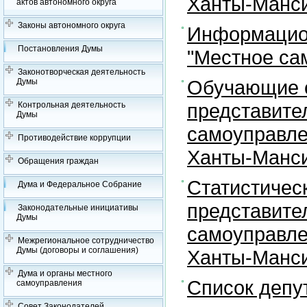
Ханты-Манси
актов автономного округа
Законы автономного округа
Информацион
Постановления Думы
"Местное са
Законотворческая деятельность
Обучающие с
Думы
представите
Контрольная деятельность
Думы
самоуправле
Противодействие коррупции
Ханты-Манси
Обращения граждан
Статистичес
Дума и Федеральное Собрание
представите
Законодательные инициативы
Думы
самоуправле
Межрегиональное сотрудничество
Думы (договоры и соглашения)
Ханты-Манси
Дума и органы местного
Список депу
самоуправления
Совет Законодателей