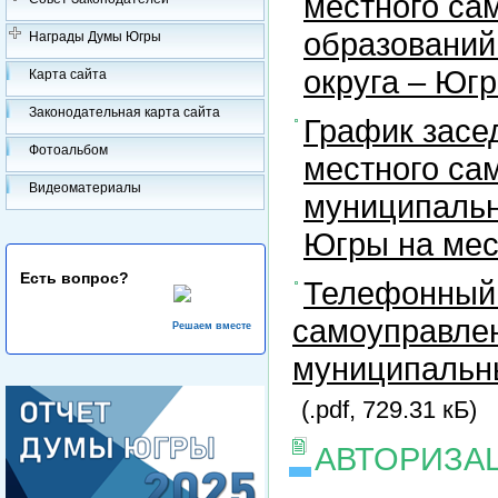
местного са
образований
Награды Думы Югры
округа – Юг
Карта сайта
Законодательная карта сайта
График засе
Фотоальбом
местного са
Видеоматериалы
муниципальн
Югры на ме
Есть вопрос?
Телефонный 
самоуправлен
Решаем вместе
муниципальны
(.pdf, 729.31 кБ)
АВТОРИЗА