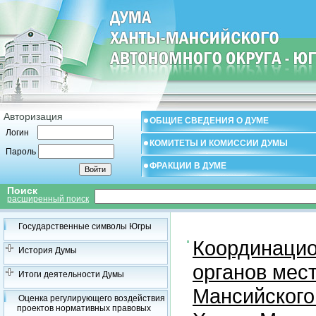
Авторизация
ОБЩИЕ СВЕДЕНИЯ О ДУМЕ
Логин
КОМИТЕТЫ И КОМИССИИ ДУМЫ
Пароль
ФРАКЦИИ В ДУМЕ
Поиск
расширенный поиск
Государственные символы Югры
Координацио
История Думы
органов мес
Итоги деятельности Думы
Мансийского
Оценка регулирующего воздействия
проектов нормативных правовых