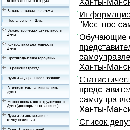
Ханты-Манси
актов автономного округа
Законы автономного округа
Информацион
Постановления Думы
"Местное са
Законотворческая деятельность
Обучающие с
Думы
представите
Контрольная деятельность
Думы
самоуправле
Противодействие коррупции
Ханты-Манси
Обращения граждан
Статистичес
Дума и Федеральное Собрание
представите
Законодательные инициативы
Думы
самоуправле
Межрегиональное сотрудничество
Думы (договоры и соглашения)
Ханты-Манси
Дума и органы местного
Список депу
самоуправления
Совет Законодателей