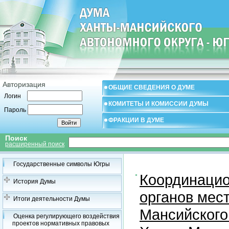
Авторизация
ОБЩИЕ СВЕДЕНИЯ О ДУМЕ
Логин
КОМИТЕТЫ И КОМИССИИ ДУМЫ
Пароль
ФРАКЦИИ В ДУМЕ
Поиск
расширенный поиск
Государственные символы Югры
Координацио
История Думы
органов мес
Итоги деятельности Думы
Мансийского
Оценка регулирующего воздействия
проектов нормативных правовых