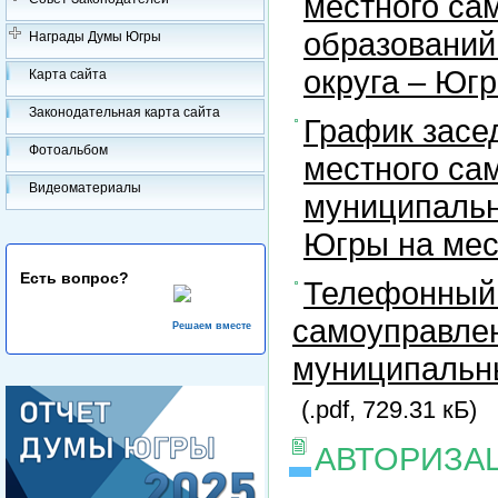
местного са
образований
Награды Думы Югры
округа – Юг
Карта сайта
Законодательная карта сайта
График засе
Фотоальбом
местного са
Видеоматериалы
муниципальн
Югры на ме
Есть вопрос?
Телефонный 
самоуправлен
Решаем вместе
муниципальны
(.pdf, 729.31 кБ)
АВТОРИЗА