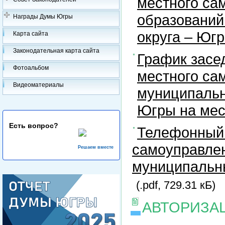
местного са
образований
Награды Думы Югры
округа – Юг
Карта сайта
Законодательная карта сайта
График засе
Фотоальбом
местного са
Видеоматериалы
муниципальн
Югры на ме
Есть вопрос?
Телефонный 
самоуправлен
Решаем вместе
муниципальны
(.pdf, 729.31 кБ)
АВТОРИЗА