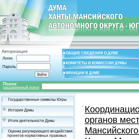
Авторизация
ОБЩИЕ СВЕДЕНИЯ О ДУМЕ
Логин
КОМИТЕТЫ И КОМИССИИ ДУМЫ
Пароль
ФРАКЦИИ В ДУМЕ
Поиск
расширенный поиск
Государственные символы Югры
Координацио
История Думы
органов мес
Итоги деятельности Думы
Мансийского
Оценка регулирующего воздействия
проектов нормативных правовых