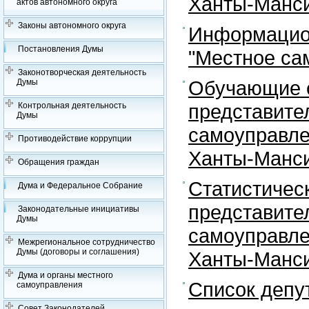
Ханты-Манси
актов автономного округа
Законы автономного округа
Информацион
Постановления Думы
"Местное са
Законотворческая деятельность
Обучающие с
Думы
представите
Контрольная деятельность
Думы
самоуправле
Противодействие коррупции
Ханты-Манси
Обращения граждан
Статистичес
Дума и Федеральное Собрание
представите
Законодательные инициативы
Думы
самоуправле
Межрегиональное сотрудничество
Думы (договоры и соглашения)
Ханты-Манси
Дума и органы местного
Список депу
самоуправления
Совет Законодателей