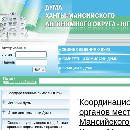
Авторизация
ОБЩИЕ СВЕДЕНИЯ О ДУМЕ
Логин
КОМИТЕТЫ И КОМИССИИ ДУМЫ
Пароль
ФРАКЦИИ В ДУМЕ
Поиск
расширенный поиск
Государственные символы Югры
Координацио
История Думы
органов мес
Итоги деятельности Думы
Мансийского
Оценка регулирующего воздействия
проектов нормативных правовых