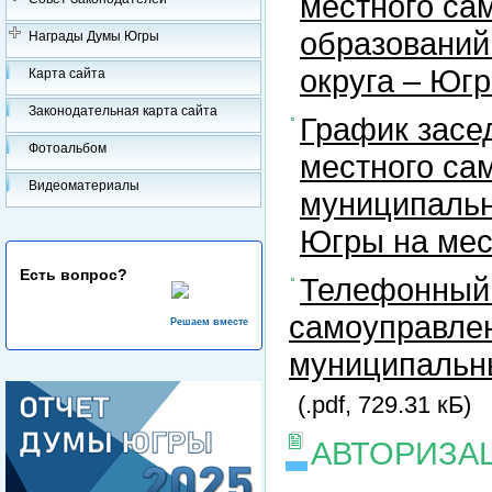
местного са
образований
Награды Думы Югры
округа – Юг
Карта сайта
Законодательная карта сайта
График засе
Фотоальбом
местного са
Видеоматериалы
муниципальн
Югры на ме
Есть вопрос?
Телефонный 
самоуправлен
Решаем вместе
муниципальны
(.pdf, 729.31 кБ)
АВТОРИЗА