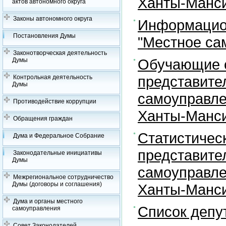
Ханты-Манси
актов автономного округа
Законы автономного округа
Информацион
Постановления Думы
"Местное са
Законотворческая деятельность
Обучающие с
Думы
представите
Контрольная деятельность
Думы
самоуправле
Противодействие коррупции
Ханты-Манси
Обращения граждан
Статистичес
Дума и Федеральное Собрание
представите
Законодательные инициативы
Думы
самоуправле
Межрегиональное сотрудничество
Думы (договоры и соглашения)
Ханты-Манси
Дума и органы местного
Список депу
самоуправления
Совет Законодателей